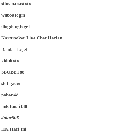
situs nanastoto
wdbos login
dingdongtogel
Kartupoker Live Chat Harian
Bandar Togel
kidultoto
SBOBET88
slot gacor
pohon4d
link tunai138
dolar508
HK Hari Ini