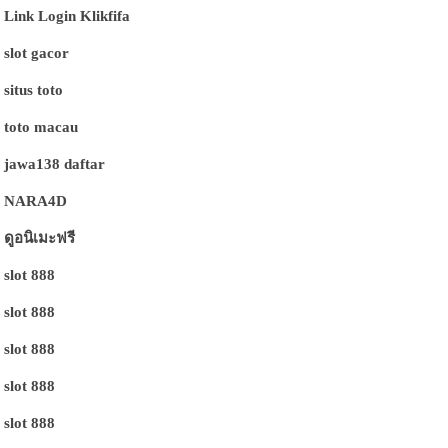
Link Login Klikfifa
slot gacor
situs toto
toto macau
jawa138 daftar
NARA4D
ดูอนิเมะฟรี
slot 888
slot 888
slot 888
slot 888
slot 888