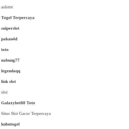
aslotre
Togel Terpercaya
sniperslot
pakan4d
toto
nabung77
legendaqq
link slot
slot
Galaxybet88 Toto
Situs Slot Gacor Terpercaya
kubutogel