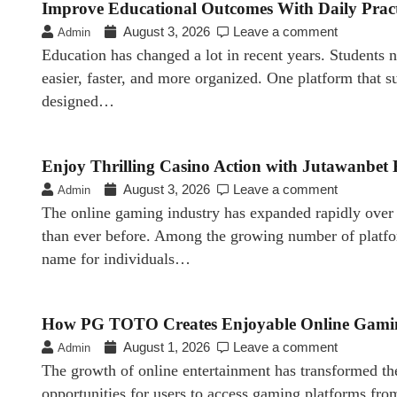
Improve Educational Outcomes With Daily Pract
August 3, 2026
Leave a comment
Admin
Education has changed a lot in recent years. Students 
easier, faster, and more organized. One platform that s
designed…
Enjoy Thrilling Casino Action with Jutawanbet 
August 3, 2026
Leave a comment
Admin
The online gaming industry has expanded rapidly over 
than ever before. Among the growing number of platf
name for individuals…
How PG TOTO Creates Enjoyable Online Gamin
August 1, 2026
Leave a comment
Admin
The growth of online entertainment has transformed the
opportunities for users to access gaming platforms f