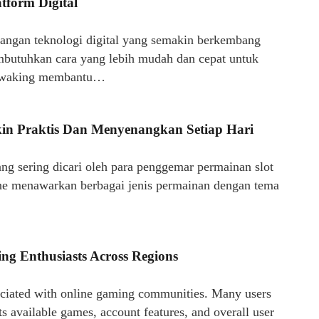
tform Digital
angan teknologi digital yang semakin berkembang
embutuhkan cara yang lebih mudah dan cepat untuk
 dewaking membantu…
in Praktis Dan Menyenangkan Setiap Hari
ang sering dicari oleh para penggemar permainan slot
line menawarkan berbagai jenis permainan dengan tema
ng Enthusiasts Across Regions
ociated with online gaming communities. Many users
s available games, account features, and overall user