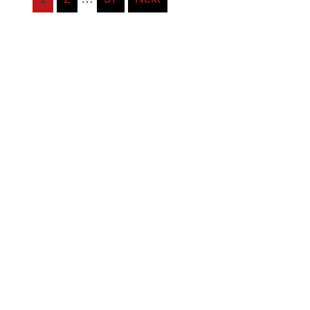
Posts
pagination