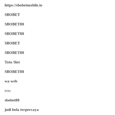
https://sbobetmobile.io
SBOBET
SBOBET88
SBOBET88
SBOBET
SBOBET88
Toto Slot
SBOBET88
wa web
toto
sbobet88
judi bola terpercaya