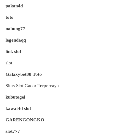
pakan4d
toto
nabung77
legendaqq
link slot
slot
Galaxybet88 Toto
Situs Slot Gacor Terpercaya
kubutogel
kawat4d slot
GARENGONGKO
slot777