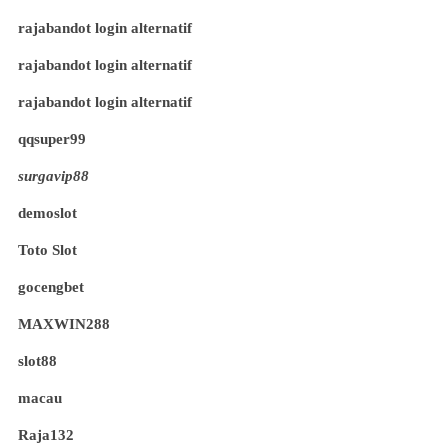
rajabandot login alternatif
rajabandot login alternatif
rajabandot login alternatif
qqsuper99
surgavip88
demoslot
Toto Slot
gocengbet
MAXWIN288
slot88
macau
Raja132