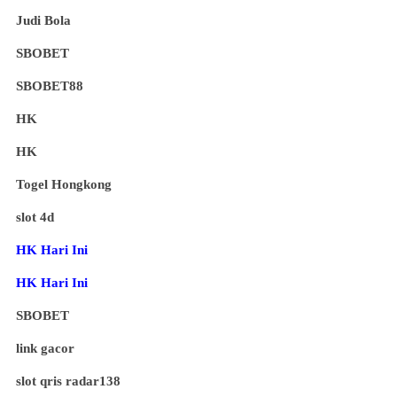
Judi Bola
SBOBET
SBOBET88
HK
HK
Togel Hongkong
slot 4d
HK Hari Ini
HK Hari Ini
SBOBET
link gacor
slot qris radar138