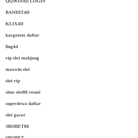
QQWIN4D LOGIN
BANDIT4D
KLIX4D
kargototo daftar
ling4d
rtp slot mahjong
maxwin slot
slot rtp
situs slot88 resmi
superdewa daftar
slot gacor
SBOBET88
SBOBET