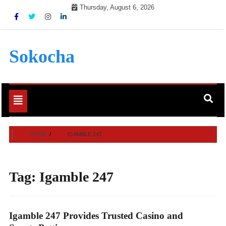
Skip
Thursday, August 6, 2026
to
content
Sokocha
Toggle
navigation
HOME
IGAMBLE 247
Tag:
Igamble 247
Igamble 247 Provides Trusted Casino and