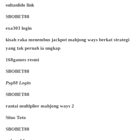
sultanlido link
SBOBET88
exa303 login
kisah raka menembus jackpot mahjong ways berkat strategi
yang tak pernah ia ungkap
168games resmi
SBOBET88
Psg88 Login
SBOBET88
rantai multiplier mahjong ways 2
Situs Toto
SBOBET88