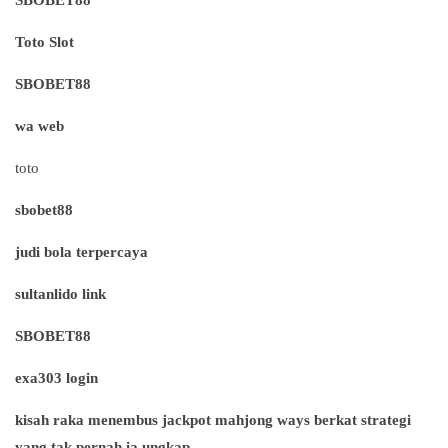
Toto Slot
SBOBET88
wa web
toto
sbobet88
judi bola terpercaya
sultanlido link
SBOBET88
exa303 login
kisah raka menembus jackpot mahjong ways berkat strategi
yang tak pernah ia ungkap