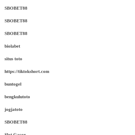
SBOBET88
SBOBET88
SBOBET88
biolabet
situs toto
https://tiktokshort.com
buntogel
bengkulutoto
jogjatoto
SBOBET88
Slot Gacor