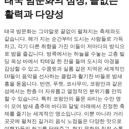
태국
밤문화의
심장
,
끝없는
활력과
다양성
태국 밤문화는 그야말로 끝없이 펼쳐지는 축제와도
같습니다. 해가 지는 순간부터 도시는 사람들로 가득
차고, 각기 다른 취향을 가진 이들이 저마다의 방식으
로 밤을 즐깁니다. 방콕에서는 하늘을 수놓는 고층 빌
딩 옥상 바에서 칵테일 한 잔을 들며 도시의 야경을
감상할 수 있고, 수쿰윗과 실롬 같은 지역은 세계적인
DJ들이 음악을 선사하는 클럽과 활기찬 바들로 밤새
흥을 돋웁니다. 반면, 푸켓, 코사무이, 코팡안과 같은
섬에서는 한층 더 자유롭고 열정적인 분위기를 만끽
할 수 있습니다. 특히 코팡안의 풀문 파티는 수만 명
이 모여 밤새 춤추며 바다와 달빛 아래에서 진정한 축
제를 즐기는 세계적인 명소입니다. 이뿐 아니라 거리
곳곳에 펼쳐진 길거리 음식 노점들은 다양한 맛으로
여행자들의 허기를 달래주고, 현지 문화와 직접 소통