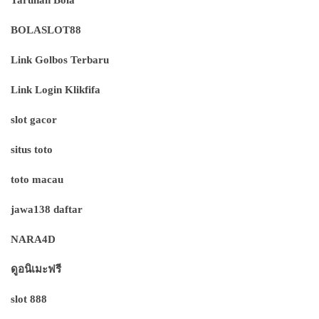
BOLASLOT88
Link Golbos Terbaru
Link Login Klikfifa
slot gacor
situs toto
toto macau
jawa138 daftar
NARA4D
ดูอนิเมะฟรี
slot 888