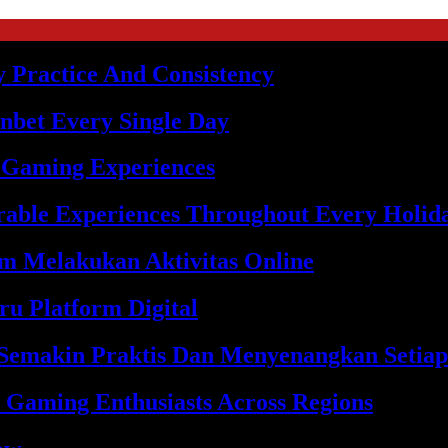
 Practice And Consistency
anbet Every Single Day
 Gaming Experiences
able Experiences Throughout Every Holid
 Melakukan Aktivitas Online
u Platform Digital
Semakin Praktis Dan Menyenangkan Setiap
 Gaming Enthusiasts Across Regions