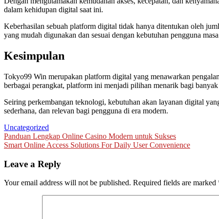
Dengan mengutamakan kemudahan akses, kecepatan, dan kenyamanan, 
dalam kehidupan digital saat ini.
Keberhasilan sebuah platform digital tidak hanya ditentukan oleh 
yang mudah digunakan dan sesuai dengan kebutuhan pengguna masa 
Kesimpulan
Tokyo99 Win merupakan platform digital yang menawarkan pengalaman
berbagai perangkat, platform ini menjadi pilihan menarik bagi banyak
Seiring perkembangan teknologi, kebutuhan akan layanan digital y
sederhana, dan relevan bagi pengguna di era modern.
Uncategorized
Post
Panduan Lengkap Online Casino Modern untuk Sukses
Smart Online Access Solutions For Daily User Convenience
navigation
Leave a Reply
Your email address will not be published.
Required fields are marked