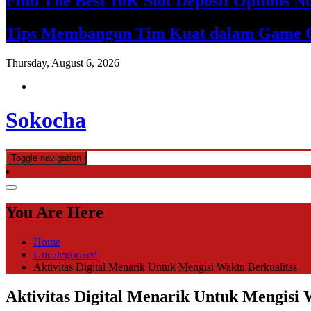
Find The Best 10K Slot Deposit Options N
Tips Membangun Tim Kuat dalam Game Onl
Thursday, August 6, 2026
Sokocha
Toggle navigation
You Are Here
Home
Uncategorized
Aktivitas Digital Menarik Untuk Mengisi Waktu Berkualitas
Aktivitas Digital Menarik Untuk Mengisi 