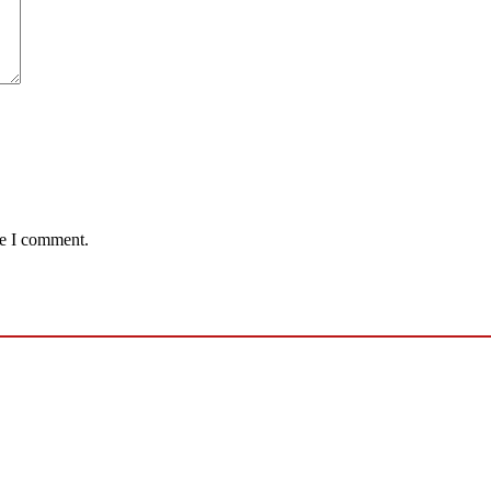
me I comment.