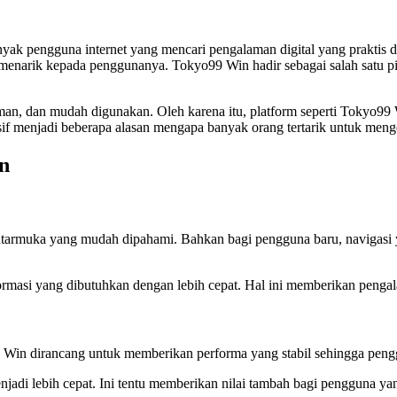
nyak pengguna internet yang mencari pengalaman digital yang prakti
tur menarik kepada penggunanya. Tokyo99 Win hadir sebagai salah sa
, aman, dan mudah digunakan. Oleh karena itu, platform seperti Toky
if menjadi beberapa alasan mengapa banyak orang tertarik untuk menge
n
tarmuka yang mudah dipahami. Bahkan bagi pengguna baru, navigasi y
rmasi yang dibutuhkan dengan lebih cepat. Hal ini memberikan pengal
9 Win dirancang untuk memberikan performa yang stabil sehingga pengg
jadi lebih cepat. Ini tentu memberikan nilai tambah bagi pengguna y