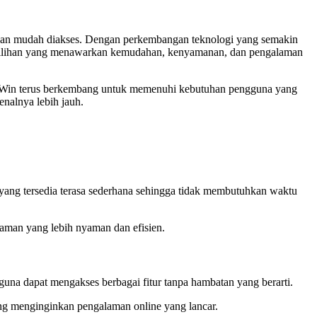
s dan mudah diakses. Dengan perkembangan teknologi yang semakin
tu pilihan yang menawarkan kemudahan, kenyamanan, dan pengalaman
o99 Win terus berkembang untuk memenuhi kebutuhan pengguna yang
nalnya lebih jauh.
ang tersedia terasa sederhana sehingga tidak membutuhkan waktu
aman yang lebih nyaman dan efisien.
una dapat mengakses berbagai fitur tanpa hambatan yang berarti.
ang menginginkan pengalaman online yang lancar.