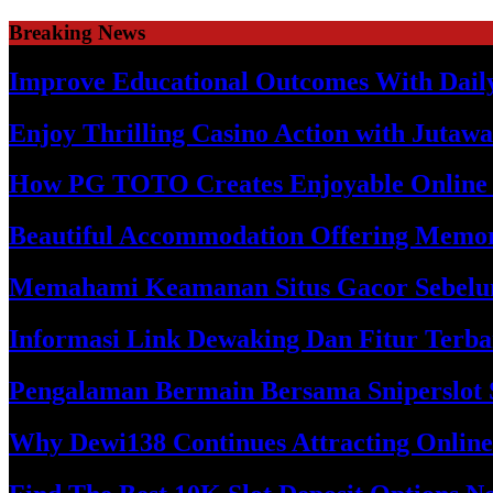
Skip
Breaking News
to
content
Improve Educational Outcomes With Daily
Enjoy Thrilling Casino Action with Jutaw
How PG TOTO Creates Enjoyable Online
Beautiful Accommodation Offering Memor
Memahami Keamanan Situs Gacor Sebelum
Informasi Link Dewaking Dan Fitur Terbar
Pengalaman Bermain Bersama Sniperslot 
Why Dewi138 Continues Attracting Online