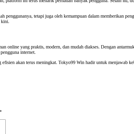
platform ini terus menarik perhatian banyak pengguna. Selain itu, 
jumlah penggunanya, tetapi juga oleh kemampuan dalam memberikan pe
kini.
 online yang praktis, modern, dan mudah diakses. Dengan antarmuka 
 pengguna internet.
ang efisien akan terus meningkat. Tokyo99 Win hadir untuk menjawab 
*