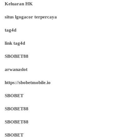
Keluaran HK
situs lgogacor terpercaya
tag4d
link tag4d
SBOBET88
arwanaslot
https://sbobetmobile.io
SBOBET
SBOBET88
SBOBET88
SBOBET