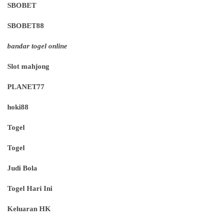
SBOBET
SBOBET88
bandar togel online
Slot mahjong
PLANET77
hoki88
Togel
Togel
Judi Bola
Togel Hari Ini
Keluaran HK