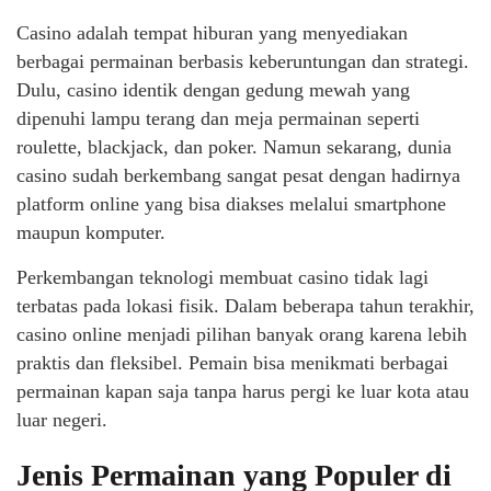
Casino adalah tempat hiburan yang menyediakan
berbagai permainan berbasis keberuntungan dan strategi.
Dulu, casino identik dengan gedung mewah yang
dipenuhi lampu terang dan meja permainan seperti
roulette, blackjack, dan poker. Namun sekarang, dunia
casino sudah berkembang sangat pesat dengan hadirnya
platform online yang bisa diakses melalui smartphone
maupun komputer.
Perkembangan teknologi membuat casino tidak lagi
terbatas pada lokasi fisik. Dalam beberapa tahun terakhir,
casino online menjadi pilihan banyak orang karena lebih
praktis dan fleksibel. Pemain bisa menikmati berbagai
permainan kapan saja tanpa harus pergi ke luar kota atau
luar negeri.
Jenis Permainan yang Populer di