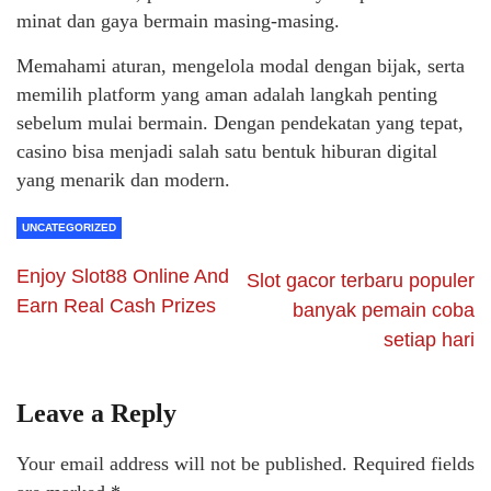
minat dan gaya bermain masing-masing.
Memahami aturan, mengelola modal dengan bijak, serta
memilih platform yang aman adalah langkah penting
sebelum mulai bermain. Dengan pendekatan yang tepat,
casino bisa menjadi salah satu bentuk hiburan digital
yang menarik dan modern.
UNCATEGORIZED
Enjoy Slot88 Online And
Slot gacor terbaru populer
Earn Real Cash Prizes
banyak pemain coba
setiap hari
Leave a Reply
Your email address will not be published.
Required fields