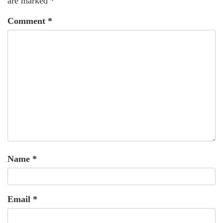
are marked
*
Comment
*
Name
*
Email
*