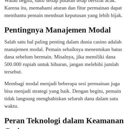
Walau begitu, hasil setiap putaran tetap bersifat acak.
Karena itu, memahami aturan dan fitur permainan dapat
membantu pemain membuat keputusan yang lebih bijak.
Pentingnya Manajemen Modal
Salah satu hal paling penting dalam dunia casino adalah
manajemen modal. Pemain sebaiknya menentukan batas
dana sebelum bermain. Misalnya, jika memiliki dana
500.000 rupiah untuk hiburan, jangan melebihi jumlah
tersebut.
Membagi modal menjadi beberapa sesi permainan juga
bisa menjadi strategi yang baik. Dengan begitu, pemain
tidak langsung menghabiskan seluruh dana dalam satu
waktu.
Peran Teknologi dalam Keamanan