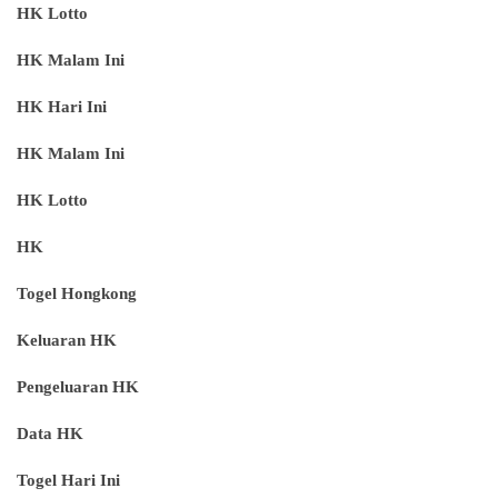
HK Lotto
HK Malam Ini
HK Hari Ini
HK Malam Ini
HK Lotto
HK
Togel Hongkong
Keluaran HK
Pengeluaran HK
Data HK
Togel Hari Ini