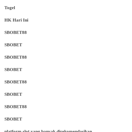
Togel
HK Hari Ini
SBOBET88
SBOBET
SBOBET88
SBOBET
SBOBET88
SBOBET
SBOBET88
SBOBET
platform slot yang banyak direkomendasikan