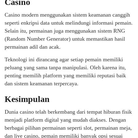
Casino
Casino modern menggunakan sistem keamanan canggih
seperti enkripsi data untuk melindungi informasi pemain.
Selain itu, permainan juga menggunakan sistem RNG
(Random Number Generator) untuk memastikan hasil
permainan adil dan acak.
Teknologi ini dirancang agar setiap pemain memiliki
peluang yang sama tanpa manipulasi. Oleh karena itu,
penting memilih platform yang memiliki reputasi baik
dan sistem keamanan terpercaya.
Kesimpulan
Dunia casino telah berkembang dari tempat hiburan fisik
menjadi platform digital yang mudah diakses. Dengan
berbagai pilihan permainan seperti slot, permainan meja,
dan live casino, pemain memiliki banyak opsi sesuai