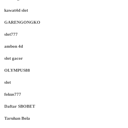
kawat4d slot
GARENGONGKO
slot777
ambon 4d
slot gacor
OLYMPUS88
slot
fokus777
Daftar SBOBET
Taruhan Bola