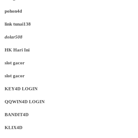
pohon4d
link tunai138
dolar508
HK Hari Ini
slot gacor
slot gacor
KEY4D LOGIN
QQWIN4D LOGIN
BANDIT4D
KLIX4D