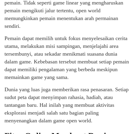
pemain. Tidak seperti game linear yang mengharuskan
pemain mengikuti jalur tertentu, open world
memungkinkan pemain menentukan arah permainan
sendiri.
Pemain dapat memilih untuk fokus menyelesaikan cerita
utama, melakukan misi sampingan, menjelajahi area
tersembunyi, atau sekadar menikmati suasana dunia
dalam game. Kebebasan tersebut membuat setiap pemain
dapat memiliki pengalaman yang berbeda meskipun
memainkan game yang sama.
Dunia yang luas juga memberikan rasa penasaran. Setiap
sudut peta dapat menyimpan rahasia, hadiah, atau
tantangan baru. Hal inilah yang membuat aktivitas
eksplorasi menjadi salah satu bagian paling
menyenangkan dalam game open world.