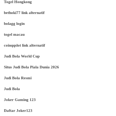
Togel Hongkong
bethoki77 link alternatif
bolagg login
togel macau
coinqqslot link alternatif
Judi Bola World Cup
Situs Judi Bola Piala Dunia 2026
Judi Bola Resmi
Judi Bola
Joker Gaming 123
Daftar Joker123