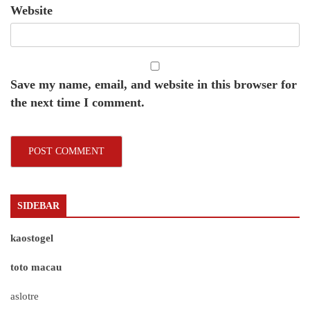
Website
Save my name, email, and website in this browser for
the next time I comment.
SIDEBAR
kaostogel
toto macau
aslotre