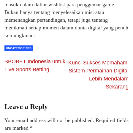
masuk dalam daftar wishlist para penggemar game.
Bukan hanya tentang menyelesaikan misi atau
memenangkan pertandingan, tetapi juga tentang
menikmati setiap momen dalam dunia digital yang penuh
kemungkinan.
UNCATEGORIZED
SBOBET Indonesia untuk
Kunci Sukses Memahami
Live Sports Betting
Sistem Permainan Digital
Lebih Mendalam
Sekarang
Leave a Reply
Your email address will not be published.
Required fields
are marked
*