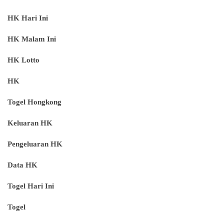
HK Hari Ini
HK Malam Ini
HK Lotto
HK
Togel Hongkong
Keluaran HK
Pengeluaran HK
Data HK
Togel Hari Ini
Togel