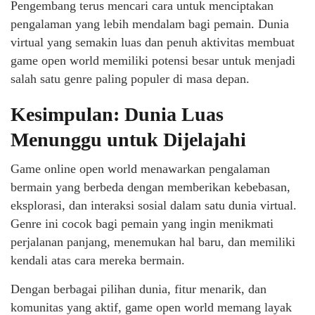
Pengembang terus mencari cara untuk menciptakan
pengalaman yang lebih mendalam bagi pemain. Dunia
virtual yang semakin luas dan penuh aktivitas membuat
game open world memiliki potensi besar untuk menjadi
salah satu genre paling populer di masa depan.
Kesimpulan: Dunia Luas
Menunggu untuk Dijelajahi
Game online open world menawarkan pengalaman
bermain yang berbeda dengan memberikan kebebasan,
eksplorasi, dan interaksi sosial dalam satu dunia virtual.
Genre ini cocok bagi pemain yang ingin menikmati
perjalanan panjang, menemukan hal baru, dan memiliki
kendali atas cara mereka bermain.
Dengan berbagai pilihan dunia, fitur menarik, dan
komunitas yang aktif, game open world memang layak