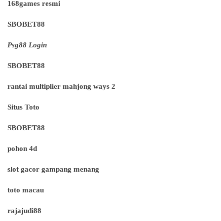
168games resmi
SBOBET88
Psg88 Login
SBOBET88
rantai multiplier mahjong ways 2
Situs Toto
SBOBET88
pohon 4d
slot gacor gampang menang
toto macau
rajajudi88