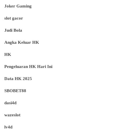
Joker Gaming
slot gacor
Judi Bola
Angka Keluar HK
HK
Pengeluaran HK Hari Ini
Data HK 2025
SBOBET88
dasi4d
wazeslot
lv4d