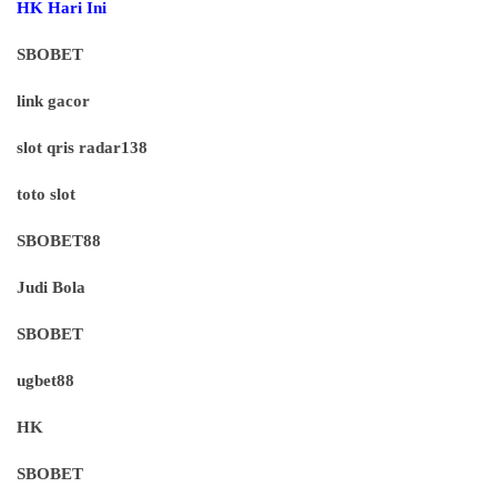
HK Hari Ini
SBOBET
link gacor
slot qris radar138
toto slot
SBOBET88
Judi Bola
SBOBET
ugbet88
HK
SBOBET