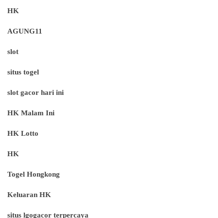
HK
AGUNG11
slot
situs togel
slot gacor hari ini
HK Malam Ini
HK Lotto
HK
Togel Hongkong
Keluaran HK
situs lgogacor terpercaya