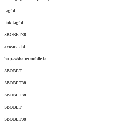
tag4d
link tag4d
SBOBET88
arwanaslot
https://sbobetmobile.io
SBOBET
SBOBET88
SBOBET88
SBOBET
SBOBET88