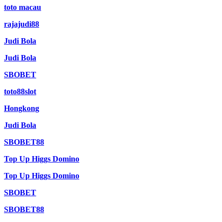
toto macau
rajajudi88
Judi Bola
Judi Bola
SBOBET
toto88slot
Hongkong
Judi Bola
SBOBET88
Top Up Higgs Domino
Top Up Higgs Domino
SBOBET
SBOBET88