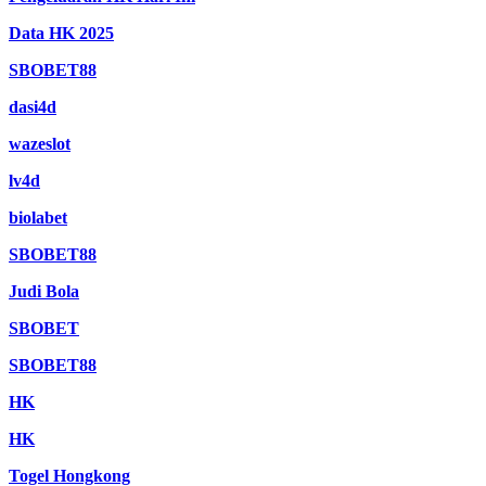
Data HK 2025
SBOBET88
dasi4d
wazeslot
lv4d
biolabet
SBOBET88
Judi Bola
SBOBET
SBOBET88
HK
HK
Togel Hongkong