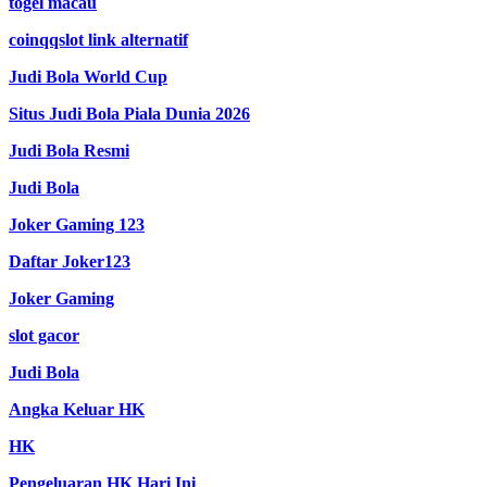
togel macau
coinqqslot link alternatif
Judi Bola World Cup
Situs Judi Bola Piala Dunia 2026
Judi Bola Resmi
Judi Bola
Joker Gaming 123
Daftar Joker123
Joker Gaming
slot gacor
Judi Bola
Angka Keluar HK
HK
Pengeluaran HK Hari Ini