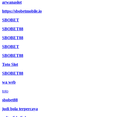
arwanaslot
https://sbobetmobile.io
SBOBET
SBOBET88
SBOBET88
SBOBET
SBOBET88
Toto Slot
SBOBET88
wa web
toto
sbobet88
judi bola terpercaya