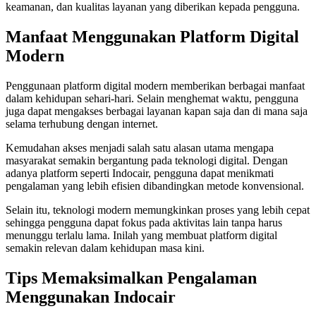
keamanan, dan kualitas layanan yang diberikan kepada pengguna.
Manfaat Menggunakan Platform Digital
Modern
Penggunaan platform digital modern memberikan berbagai manfaat
dalam kehidupan sehari-hari. Selain menghemat waktu, pengguna
juga dapat mengakses berbagai layanan kapan saja dan di mana saja
selama terhubung dengan internet.
Kemudahan akses menjadi salah satu alasan utama mengapa
masyarakat semakin bergantung pada teknologi digital. Dengan
adanya platform seperti Indocair, pengguna dapat menikmati
pengalaman yang lebih efisien dibandingkan metode konvensional.
Selain itu, teknologi modern memungkinkan proses yang lebih cepat
sehingga pengguna dapat fokus pada aktivitas lain tanpa harus
menunggu terlalu lama. Inilah yang membuat platform digital
semakin relevan dalam kehidupan masa kini.
Tips Memaksimalkan Pengalaman
Menggunakan Indocair