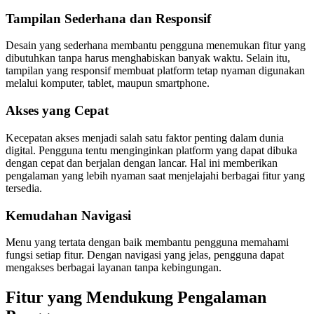
Tampilan Sederhana dan Responsif
Desain yang sederhana membantu pengguna menemukan fitur yang
dibutuhkan tanpa harus menghabiskan banyak waktu. Selain itu,
tampilan yang responsif membuat platform tetap nyaman digunakan
melalui komputer, tablet, maupun smartphone.
Akses yang Cepat
Kecepatan akses menjadi salah satu faktor penting dalam dunia
digital. Pengguna tentu menginginkan platform yang dapat dibuka
dengan cepat dan berjalan dengan lancar. Hal ini memberikan
pengalaman yang lebih nyaman saat menjelajahi berbagai fitur yang
tersedia.
Kemudahan Navigasi
Menu yang tertata dengan baik membantu pengguna memahami
fungsi setiap fitur. Dengan navigasi yang jelas, pengguna dapat
mengakses berbagai layanan tanpa kebingungan.
Fitur yang Mendukung Pengalaman