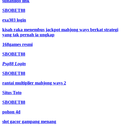
sultanlido link
SBOBET88
exa303 login
kisah raka menembus jackpot mahjong ways berkat strategi
yang tak pernah ia ungkap
168games resmi
SBOBET88
Psg88 Login
SBOBET88
rantai multiplier mahjong ways 2
Situs Toto
SBOBET88
pohon 4d
slot gacor gampang menang