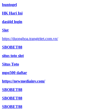
buntogel
HK Hari Ini
dasi4d login
Slot
https://duonghoa.trangtritet.com.vn/
SBOBET88
situs toto slot
Situs Toto
mpo500 daftar
https://newmediainv.com/
SBOBET88
SBOBET88
SBOBET88