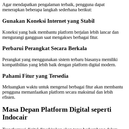
Agar mendapatkan pengalaman terbaik, pengguna dapat
menerapkan beberapa langkah sederhana berikut:
Gunakan Koneksi Internet yang Stabil
Koneksi yang baik membantu platform berjalan lebih lancar dan
mengurangi gangguan saat mengakses berbagai fitur.
Perbarui Perangkat Secara Berkala
Perangkat yang menggunakan sistem terbaru biasanya memiliki
kompatibilitas yang lebih baik dengan platform digital modern.
Pahami Fitur yang Tersedia
Meluangkan waktu untuk mengenal berbagai fitur akan membantu
pengguna memanfaatkan platform secara maksimal dan lebih
efisien.
Masa Depan Platform Digital seperti
Indocair