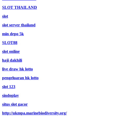
SLOT THAILAND
slot
slot server thailand
min depo 5k
SLOT88
slot online
haji dakhili
live draw hk lotto
pengeluaran hk lotto
slot 123
sindoplay
situs slot gacor
http://ukmpa.marinebiodiversity.org/