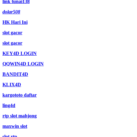
link tunai138
dolar508
HK Hari Ini
slot gacor
slot gacor
KEY4D LOGIN
QQWIN4D LOGIN
BANDIT4D
KLIX4D
kargototo daftar
ling4d
rtp slot mahjong
maxwin slot
slot rtp