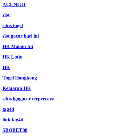
AGUNG11
slot
situs togel
slot gacor hari ini
HK Malam Ini
HK Lotto
HK
Togel Hongkong
Keluaran HK
situs lgogacor terpercaya
tag4d
link tag4d
SBOBET88