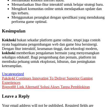
Memastikan koneksi internet stabil.
Memanfaatkan fitur-fitur interaktif untuk belajar strategi baru.
Mengikuti komunitas online untuk mendapatkan update dan
tips terbaru.
Menggunakan perangkat dengan spesifikasi yang mendukung
performa game optimal.
Kesimpulan
Kokhoki
bukan sekadar platform game online, tetapi juga contoh
nyata bagaimana pengembangan web dan game bisa bersinergi.
Dengan fitur interaktif, keamanan tinggi, dan teknologi modern,
kokhoki
memberikan pengalaman bermain yang menyenangkan
sekaligus edukatif. Bagi pengembang dan pemain, platform ini
membuka peluang untuk eksplorasi, hiburan, dan peningkatan
keterampilan.
Uncategorized
Post
Pakde4d Continues Innovating To Deliver Superior Gaming
Experiences
navigation
Bigpot88 Link Alternatif Solusi Akses Tanpa Pemblokiran
Leave a Reply
Your email address will not be published.
Required fields are