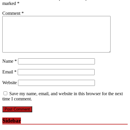
marked
*
Comment
*
Name
*
Email
*
Website
Save my name, email, and website in this browser for the next
time I comment.
Sidebar