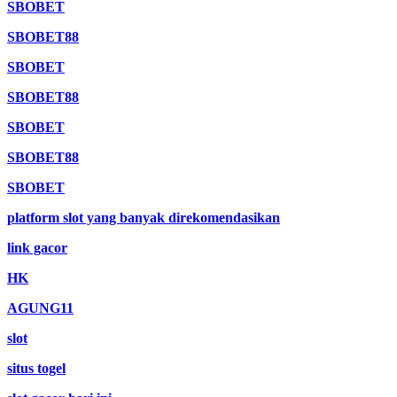
SBOBET
SBOBET88
SBOBET
SBOBET88
SBOBET
SBOBET88
SBOBET
platform slot yang banyak direkomendasikan
link gacor
HK
AGUNG11
slot
situs togel