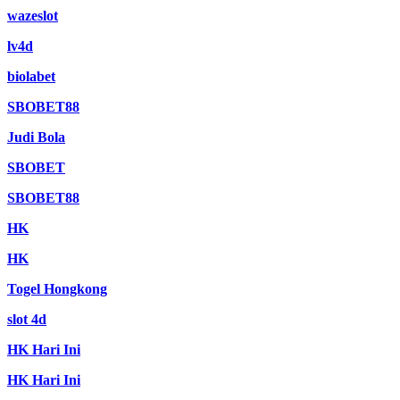
wazeslot
lv4d
biolabet
SBOBET88
Judi Bola
SBOBET
SBOBET88
HK
HK
Togel Hongkong
slot 4d
HK Hari Ini
HK Hari Ini