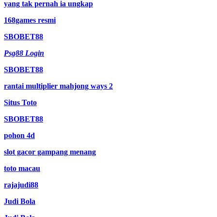
yang tak pernah ia ungkap
168games resmi
SBOBET88
Psg88 Login
SBOBET88
rantai multiplier mahjong ways 2
Situs Toto
SBOBET88
pohon 4d
slot gacor gampang menang
toto macau
rajajudi88
Judi Bola