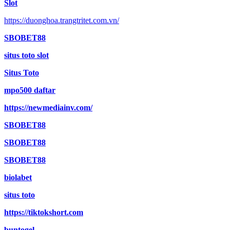
Slot
https://duonghoa.trangtritet.com.vn/
SBOBET88
situs toto slot
Situs Toto
mpo500 daftar
https://newmediainv.com/
SBOBET88
SBOBET88
SBOBET88
biolabet
situs toto
https://tiktokshort.com
buntogel