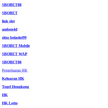
SBOBET88
SBOBET
link slot
ambon4d
situs bolaslot99
SBOBET Mobile
SBOBET WAP
SBOBET88
Pengeluaran HK
Keluaran HK
Togel Hongkong
HK
HK Lotto