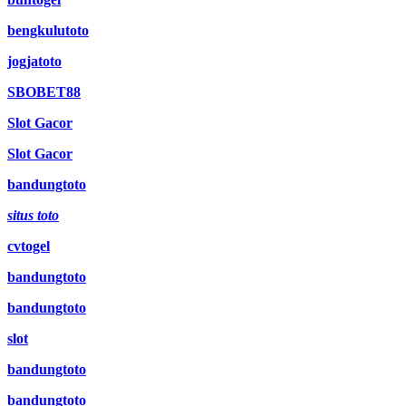
bengkulutoto
jogjatoto
SBOBET88
Slot Gacor
Slot Gacor
bandungtoto
situs toto
cvtogel
bandungtoto
bandungtoto
slot
bandungtoto
bandungtoto