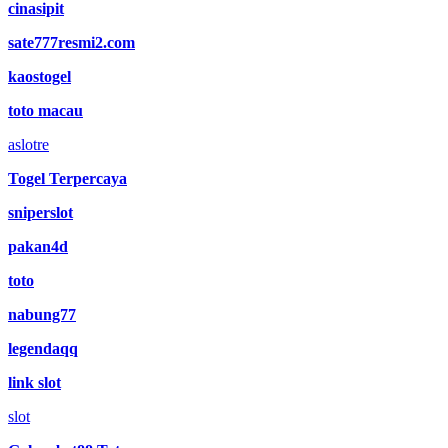
cinasipit
sate777resmi2.com
kaostogel
toto macau
aslotre
Togel Terpercaya
sniperslot
pakan4d
toto
nabung77
legendaqq
link slot
slot