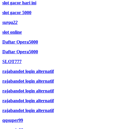
slot gacor hari ini
slot gacor 5000
surga22
slot online
Daftar Opera5000
Daftar Opera5000
SLOT777
rajabandot login alternatif
rajabandot login alternatif
rajabandot login alternatif
rajabandot login alternatif
rajabandot login alternatif
qqsuper99