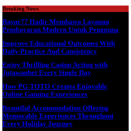
Skip
Breaking News
to
content
Bayar77 Hadir Membawa Layanan
Pembayaran Modern Untuk Pengguna
Improve Educational Outcomes With
Daily Practice And Consistency
Enjoy Thrilling Casino Action with
Jutawanbet Every Single Day
How PG TOTO Creates Enjoyable
Online Gaming Experiences
Beautiful Accommodation Offering
Memorable Experiences Throughout
Every Holiday Journey