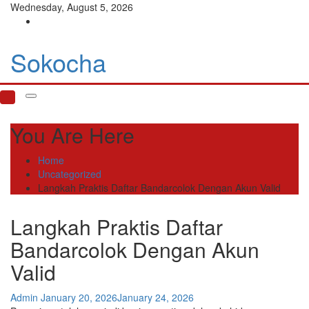
Skip
Wednesday, August 5, 2026
to
content
Sokocha
Toggle
navigation
You Are Here
Home
Uncategorized
Langkah Praktis Daftar Bandarcolok Dengan Akun Valid
Langkah Praktis Daftar
Bandarcolok Dengan Akun
Valid
Admin
January 20, 2026
January 24, 2026