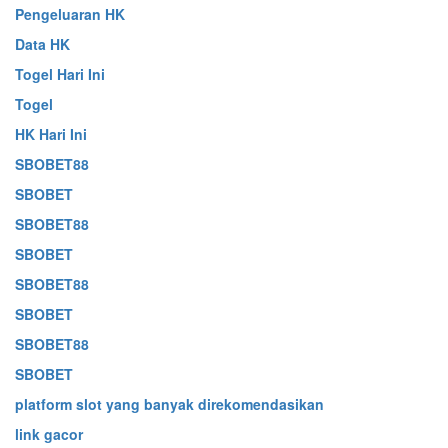
Pengeluaran HK
Data HK
Togel Hari Ini
Togel
HK Hari Ini
SBOBET88
SBOBET
SBOBET88
SBOBET
SBOBET88
SBOBET
SBOBET88
SBOBET
platform slot yang banyak direkomendasikan
link gacor