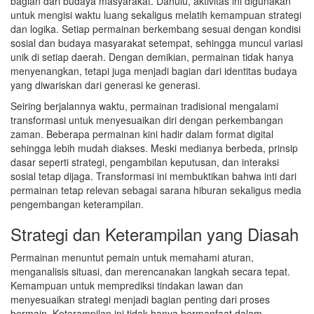
bagian dari budaya masyarakat. Dahulu, aktivitas ini digunakan
untuk mengisi waktu luang sekaligus melatih kemampuan strategi
dan logika. Setiap permainan berkembang sesuai dengan kondisi
sosial dan budaya masyarakat setempat, sehingga muncul variasi
unik di setiap daerah. Dengan demikian, permainan tidak hanya
menyenangkan, tetapi juga menjadi bagian dari identitas budaya
yang diwariskan dari generasi ke generasi.
Seiring berjalannya waktu, permainan tradisional mengalami
transformasi untuk menyesuaikan diri dengan perkembangan
zaman. Beberapa permainan kini hadir dalam format digital
sehingga lebih mudah diakses. Meski medianya berbeda, prinsip
dasar seperti strategi, pengambilan keputusan, dan interaksi
sosial tetap dijaga. Transformasi ini membuktikan bahwa inti dari
permainan tetap relevan sebagai sarana hiburan sekaligus media
pengembangan keterampilan.
Strategi dan Keterampilan yang Diasah
Permainan menuntut pemain untuk memahami aturan,
menganalisis situasi, dan merencanakan langkah secara tepat.
Kemampuan untuk memprediksi tindakan lawan dan
menyesuaikan strategi menjadi bagian penting dari proses
bermain. Keterampilan ini tidak hanya bermanfaat dalam