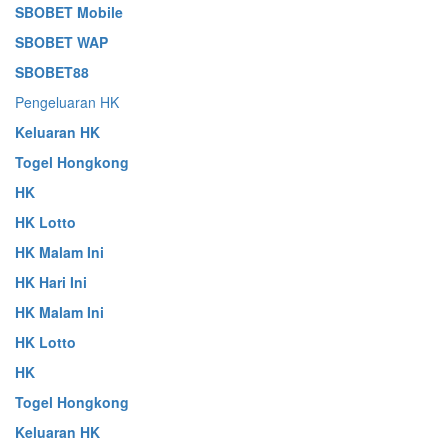
SBOBET Mobile
SBOBET WAP
SBOBET88
Pengeluaran HK
Keluaran HK
Togel Hongkong
HK
HK Lotto
HK Malam Ini
HK Hari Ini
HK Malam Ini
HK Lotto
HK
Togel Hongkong
Keluaran HK