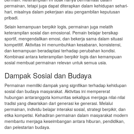
permainan, tetapi juga dapat diterapkan dalam kehidupan sehari-
hari, misalnya dalam pekerjaan atau pengambilan keputusan
pribadi.
Selain kemampuan berpikir logis, permainan juga melatih
keterampilan sosial dan emosional. Pemain belajar bersikap
sportif, mengendalikan emosi, dan bekerja sama dalam situasi
kompetitif. Aktivitas ini menumbuhkan kesabaran, konsistensi,
dan kemampuan beradaptasi terhadap perubahan kondisi.
Kombinasi antara keterampilan berpikir logis dan kemampuan
sosial membuat permainan relevan untuk semua usia.
Dampak Sosial dan Budaya
Permainan memiliki dampak yang signifikan terhadap kehidupan
sosial dan budaya masyarakat. Aktivitas ini mempererat
hubungan antaranggota komunitas sekaligus menjaga nilai-nilai
tradisi yang diwariskan dari generasi ke generasi. Melalui
permainan, individu belajar interaksi sosial, strategi berpikir, dan
etika kompetisi. Kehadiran permainan dalam masyarakat modern
membantu menjaga keseimbangan antara hiburan, pendidikan,
dan pelestarian budaya.