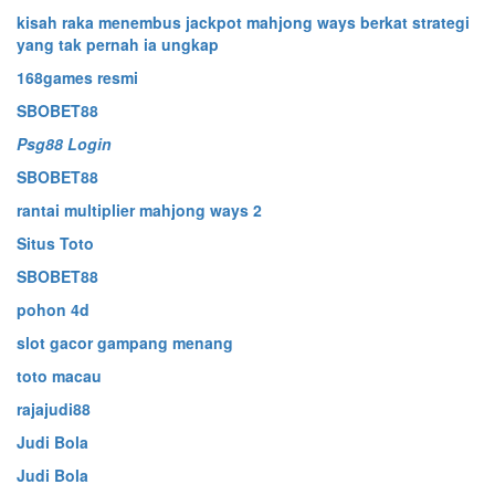
kisah raka menembus jackpot mahjong ways berkat strategi
yang tak pernah ia ungkap
168games resmi
SBOBET88
Psg88 Login
SBOBET88
rantai multiplier mahjong ways 2
Situs Toto
SBOBET88
pohon 4d
slot gacor gampang menang
toto macau
rajajudi88
Judi Bola
Judi Bola