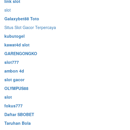
link slot
slot
Galaxybet88 Toto
Situs Slot Gacor Terpercaya
kubutogel
kawat4d slot
GARENGONGKO
slot777
ambon 4d
slot gacor
OLYMPUS88
slot
fokus777
Daftar SBOBET
Taruhan Bola