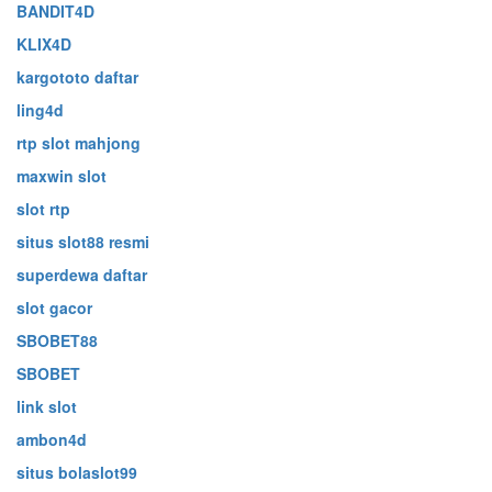
BANDIT4D
KLIX4D
kargototo daftar
ling4d
rtp slot mahjong
maxwin slot
slot rtp
situs slot88 resmi
superdewa daftar
slot gacor
SBOBET88
SBOBET
link slot
ambon4d
situs bolaslot99