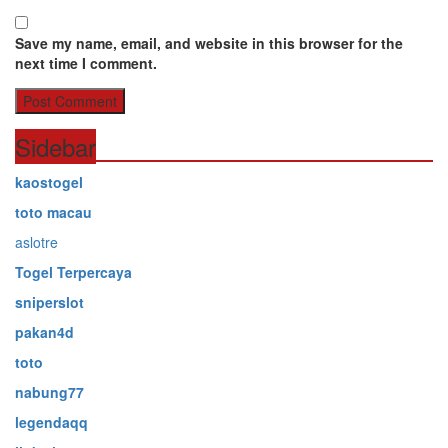
Save my name, email, and website in this browser for the
next time I comment.
Sidebar
kaostogel
toto macau
aslotre
Togel Terpercaya
sniperslot
pakan4d
toto
nabung77
legendaqq