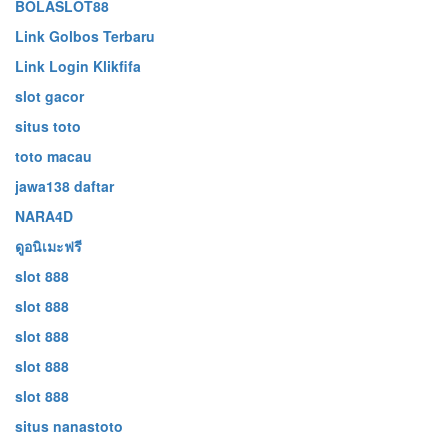
BOLASLOT88
Link Golbos Terbaru
Link Login Klikfifa
slot gacor
situs toto
toto macau
jawa138 daftar
NARA4D
ดูอนิเมะฟรี
slot 888
slot 888
slot 888
slot 888
slot 888
situs nanastoto