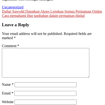
Uncategorized
Post
Daftar Sawo4d Dapatkan Akses Lengkap Semua Permainan Online
Cara memahami fitur tambahan dalam permainan digital
navigation
Leave a Reply
Your email address will not be published.
Required fields are
marked
*
Comment
*
Name
*
Email
*
Website