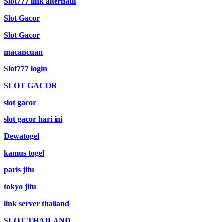
Slot777 link alternatif
Slot Gacor
Slot Gacor
macancuan
Slot777 login
SLOT GACOR
slot gacor
slot gacor hari ini
Dewatogel
kamus togel
paris jitu
tokyo jitu
link server thailand
SLOT THAILAND