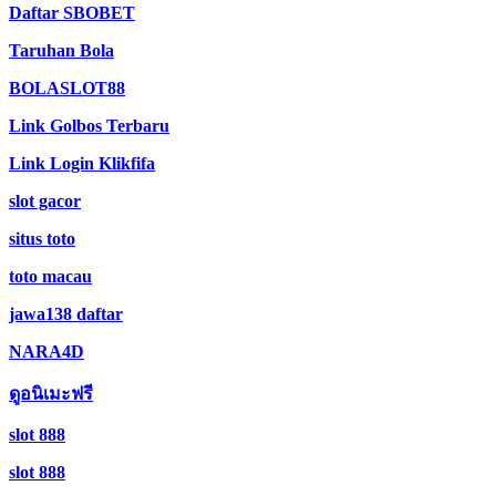
Daftar SBOBET
Taruhan Bola
BOLASLOT88
Link Golbos Terbaru
Link Login Klikfifa
slot gacor
situs toto
toto macau
jawa138 daftar
NARA4D
ดูอนิเมะฟรี
slot 888
slot 888