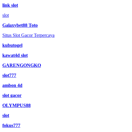
link slot
slot
Galaxybet88 Toto
Situs Slot Gacor Terpercaya
kubutogel
kawat4d slot
GARENGONGKO
slot777
ambon 4d
slot gacor
OLYMPUS88
slot
fokus777