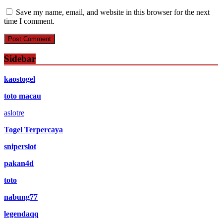
Save my name, email, and website in this browser for the next
time I comment.
Sidebar
kaostogel
toto macau
aslotre
Togel Terpercaya
sniperslot
pakan4d
toto
nabung77
legendaqq