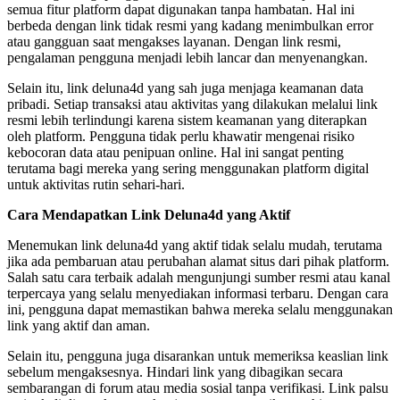
semua fitur platform dapat digunakan tanpa hambatan. Hal ini
berbeda dengan link tidak resmi yang kadang menimbulkan error
atau gangguan saat mengakses layanan. Dengan link resmi,
pengalaman pengguna menjadi lebih lancar dan menyenangkan.
Selain itu, link deluna4d yang sah juga menjaga keamanan data
pribadi. Setiap transaksi atau aktivitas yang dilakukan melalui link
resmi lebih terlindungi karena sistem keamanan yang diterapkan
oleh platform. Pengguna tidak perlu khawatir mengenai risiko
kebocoran data atau penipuan online. Hal ini sangat penting
terutama bagi mereka yang sering menggunakan platform digital
untuk aktivitas rutin sehari-hari.
Cara Mendapatkan Link Deluna4d yang Aktif
Menemukan link deluna4d yang aktif tidak selalu mudah, terutama
jika ada pembaruan atau perubahan alamat situs dari pihak platform.
Salah satu cara terbaik adalah mengunjungi sumber resmi atau kanal
terpercaya yang selalu menyediakan informasi terbaru. Dengan cara
ini, pengguna dapat memastikan bahwa mereka selalu menggunakan
link yang aktif dan aman.
Selain itu, pengguna juga disarankan untuk memeriksa keaslian link
sebelum mengaksesnya. Hindari link yang dibagikan secara
sembarangan di forum atau media sosial tanpa verifikasi. Link palsu