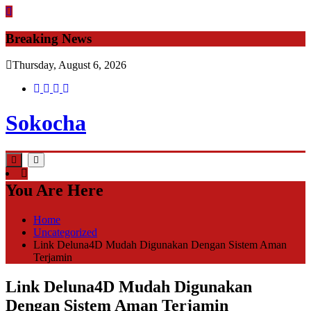
Skip
to
content
Breaking News
Thursday, August 6, 2026
Sokocha
Toggle
navigation
You Are Here
Home
Uncategorized
Link Deluna4D Mudah Digunakan Dengan Sistem Aman
Terjamin
Link Deluna4D Mudah Digunakan
Dengan Sistem Aman Terjamin