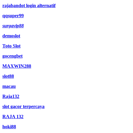
rajabandot login alternatif
qqsuper99
surgavip88
demoslot
Toto Slot
gocengbet
MAXWIN288
slot88
macau
Raja132
slot gacor terpercaya
RAJA 132
hoki88