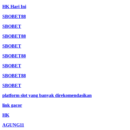
HK Hari Ini
SBOBET88
SBOBET
SBOBET88
SBOBET
SBOBET88
SBOBET
SBOBET88
SBOBET
platform slot yang banyak direkomendasikan
link gacor
HK
AGUNG11