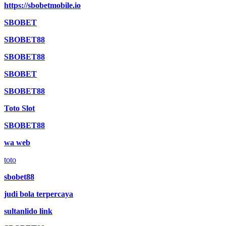
https://sbobetmobile.io
SBOBET
SBOBET88
SBOBET88
SBOBET
SBOBET88
Toto Slot
SBOBET88
wa web
toto
sbobet88
judi bola terpercaya
sultanlido link