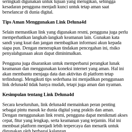
seringkali digunakan untuk tujuan yang merugikan, sehingga
kesadaran pengguna menjadi kunci untuk tetap aman saat
berselancar di dunia digital.
Tips Aman Menggunakan Link Deluna4d
Selain memastikan link yang digunakan resmi, pengguna juga perlu
memperhatikan langkah-langkah keamanan lain. Gunakan kata
sandi yang kuat dan jangan membagikan informasi akun kepada
siapa pun. Dengan menerapkan tindakan pencegahan ini, risiko
penyalahgunaan akun dapat diminimalkan.
Pengguna juga disarankan untuk memperbarui perangkat lunak
keamanan dan menggunakan koneksi internet yang aman. Hal ini
akan membantu menjaga data dan aktivitas di platform tetap
terlindungi. Mengikuti tips sederhana ini menjadikan penggunaan
link deluna4d tidak hanya mudah, tetapi juga aman dan nyaman.
Kesimpulan tentang Link Deluna4d
Secara keseluruhan, link deluna4d memainkan peran penting
sebagai pintu masuk ke dunia digital yang praktis dan aman.
Dengan menggunakan link resmi, pengguna dapat menikmati akses
cepat, fitur yang lengkap, serta keamanan yang terjamin. Hal ini
membuat platform menjadi lebih terpercaya dan menarik untuk
digunakan oleh berbagai kalangan.