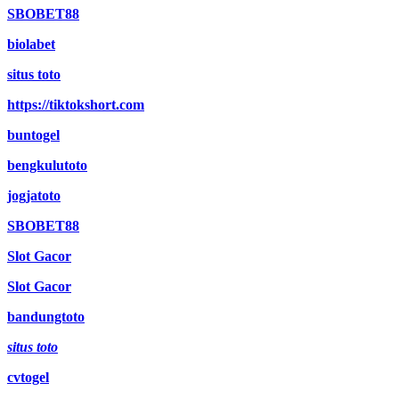
SBOBET88
biolabet
situs toto
https://tiktokshort.com
buntogel
bengkulutoto
jogjatoto
SBOBET88
Slot Gacor
Slot Gacor
bandungtoto
situs toto
cvtogel