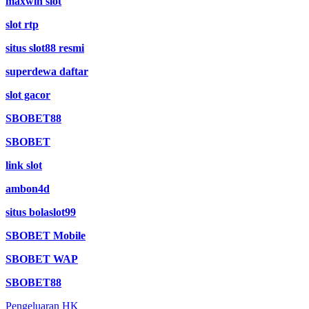
maxwin slot
slot rtp
situs slot88 resmi
superdewa daftar
slot gacor
SBOBET88
SBOBET
link slot
ambon4d
situs bolaslot99
SBOBET Mobile
SBOBET WAP
SBOBET88
Pengeluaran HK