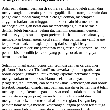
Agar pengalaman bermain di slot server Thailand lebih aman dan
menyenangkan, pemain perlu mengaplikasikan strategi bermain dan
pengelolaan modal yang tepat. Sebagai contoh, menetapkan
anggaran harian atau mingguan untuk bermain bisa membantu
mencegah kerugian besar dan memperpanjang durasi bermain
dengan lebih bijaksana. Selain itu, memilih permainan dengan
volatilitas yang sesuai dengan preferensi—baik itu permainan yang
memberikan kemenangan kecil sering, atau permainan yang jarang
tetapi besar—adalah bagian penting dari strategi. Dengan
memahami karakteristik permainan yang tersedia di server Thailand,
pemain bisa memilih jenis slot yang paling cocok untuk gaya
bermain mereka.
Selain itu, manfaatkan bonus dan promosi dengan cerdas. Jika
platform “slot server Thailand” menawarkan putaran gratis atau
bonus deposit, gunakan untuk mengeksplorasi permainan tanpa
mengeluarkan modal besar. Namun selalu baca syarat taruhan
(wagering requirement) dan batas maksimal kemenangan dari bonus
tersebut. Terapkan disiplin saat bermain, misalnya berhenti saat telah
mencapai target kemenangan atau saat modal sudah menipis. Ini
membantu menjaga pengalaman bermain tetap positif dan
menghindari tekanan emosional akibat kerugian. Dengan begitu,
pemain tidak hanya mencari kesenangan jangka pendek tetapi juga
membangun kebiasaan bermain yang bertanggung jawab.