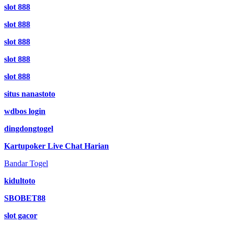
slot 888
slot 888
slot 888
slot 888
slot 888
situs nanastoto
wdbos login
dingdongtogel
Kartupoker Live Chat Harian
Bandar Togel
kidultoto
SBOBET88
slot gacor