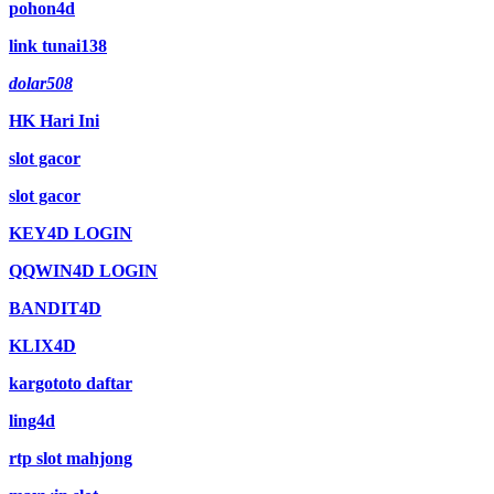
pohon4d
link tunai138
dolar508
HK Hari Ini
slot gacor
slot gacor
KEY4D LOGIN
QQWIN4D LOGIN
BANDIT4D
KLIX4D
kargototo daftar
ling4d
rtp slot mahjong