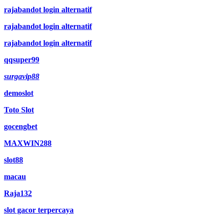
rajabandot login alternatif
rajabandot login alternatif
rajabandot login alternatif
qqsuper99
surgavip88
demoslot
Toto Slot
gocengbet
MAXWIN288
slot88
macau
Raja132
slot gacor terpercaya