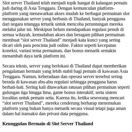
Slot server Thailand telah menjadi topik hangat di kalangan pemain
judi daring di Asia Tenggara. Dengan kemunculan platform-
platform yang menawarkan akses mudah ke berbagai permainan slot
menggunakan server yang berbasis di Thailand, banyak pengguna
dari negara tetangga tertarik untuk mencoba peruntungan mereka
melalui jalur ini. Meskipun belum mendapatkan regulasi penuh di
semua wilayah, kemudahan akses dan beragam pilihan permainan
membuat “slot server Thailand” menjadi kata kunci yang sering
dicari oleh para pencinta judi online. Faktor seperti kecepatan
koneksi, variasi tema permainan, dan bonus menarik semakin
menambah daya tarik platform ini.
Secara teknis, server yang berlokasi di Thailand dapat memberikan
pengalaman bermain yang lebih stabil bagi pemain di kawasan Asia
Tenggara. Namun, keberadaan dan operasi server tersebut sering
berada di kawasan abu-abu regulasi sehingga pengguna harus
berhati-hati. Sering kali ditawarkan ratusan pilihan permainan seperti
gulungan tiga hingga lima, game bonus interaktif, serta sistem
loyalitas untuk pemain setia. Karena itu, ketika seseorang mencari
“slot server Thailand”, mereka cenderung berharap menemukan
platform yang bukan hanya menarik secara visual tetapi juga aman
dalam hal transaksi dan privasi data pengguna.
Keunggulan Bermain di Slot Server Thailand