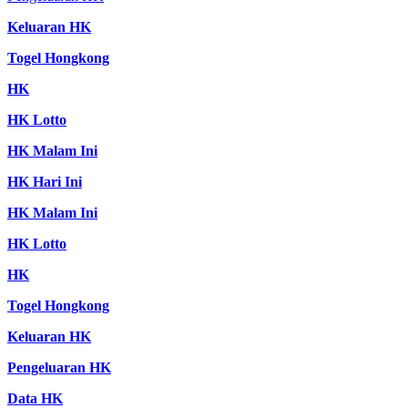
Keluaran HK
Togel Hongkong
HK
HK Lotto
HK Malam Ini
HK Hari Ini
HK Malam Ini
HK Lotto
HK
Togel Hongkong
Keluaran HK
Pengeluaran HK
Data HK