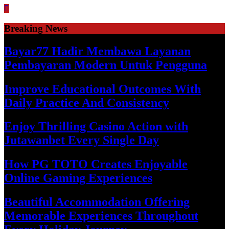
Skip
to
content
Breaking News
Bayar77 Hadir Membawa Layanan
Pembayaran Modern Untuk Pengguna
Improve Educational Outcomes With
Daily Practice And Consistency
Enjoy Thrilling Casino Action with
Jutawanbet Every Single Day
How PG TOTO Creates Enjoyable
Online Gaming Experiences
Beautiful Accommodation Offering
Memorable Experiences Throughout