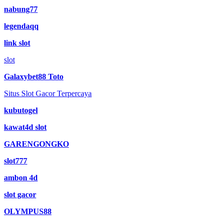
nabung77
legendaqq
link slot
slot
Galaxybet88 Toto
Situs Slot Gacor Terpercaya
kubutogel
kawat4d slot
GARENGONGKO
slot777
ambon 4d
slot gacor
OLYMPUS88