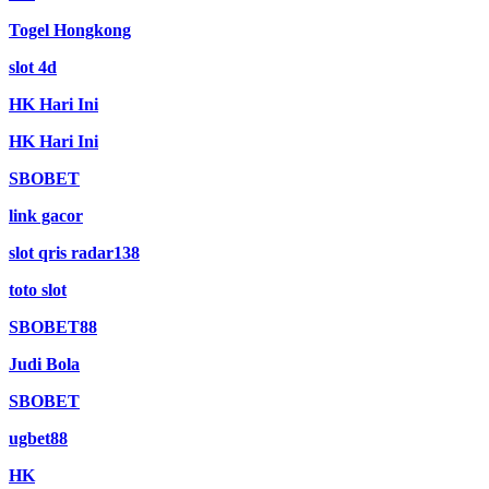
Togel Hongkong
slot 4d
HK Hari Ini
HK Hari Ini
SBOBET
link gacor
slot qris radar138
toto slot
SBOBET88
Judi Bola
SBOBET
ugbet88
HK