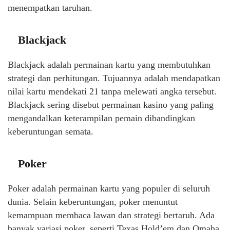
menempatkan taruhan.
Blackjack
Blackjack adalah permainan kartu yang membutuhkan
strategi dan perhitungan. Tujuannya adalah mendapatkan
nilai kartu mendekati 21 tanpa melewati angka tersebut.
Blackjack sering disebut permainan kasino yang paling
mengandalkan keterampilan pemain dibandingkan
keberuntungan semata.
Poker
Poker adalah permainan kartu yang populer di seluruh
dunia. Selain keberuntungan, poker menuntut
kemampuan membaca lawan dan strategi bertaruh. Ada
banyak variasi poker, seperti Texas Hold’em dan Omaha,