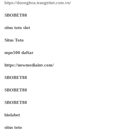
https://duonghoa.trangtritet.com.vn/
SBOBET88
situs toto slot
Situs Toto
mpo500 daftar
https://newmediainv.com/
SBOBET88
SBOBET88
SBOBET88
biolabet
situs toto