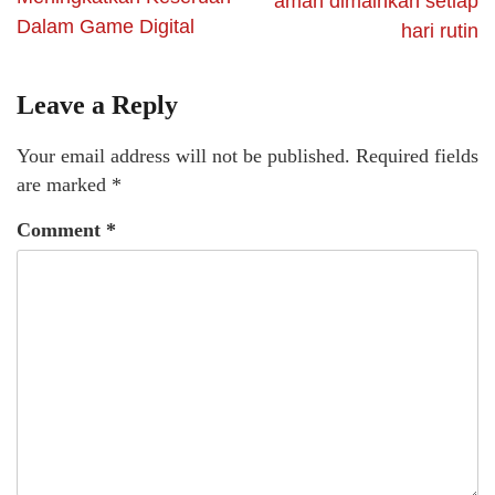
aman dimainkan setiap
Dalam Game Digital
hari rutin
Leave a Reply
Your email address will not be published.
Required fields
are marked
*
Comment
*