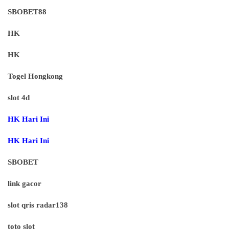
SBOBET88
HK
HK
Togel Hongkong
slot 4d
HK Hari Ini
HK Hari Ini
SBOBET
link gacor
slot qris radar138
toto slot