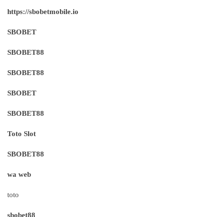
https://sbobetmobile.io
SBOBET
SBOBET88
SBOBET88
SBOBET
SBOBET88
Toto Slot
SBOBET88
wa web
toto
sbobet88