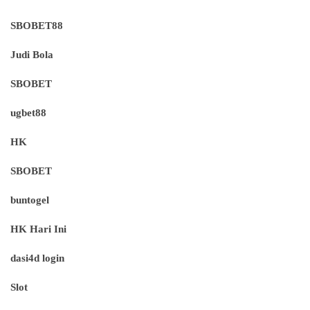
SBOBET88
Judi Bola
SBOBET
ugbet88
HK
SBOBET
buntogel
HK Hari Ini
dasi4d login
Slot