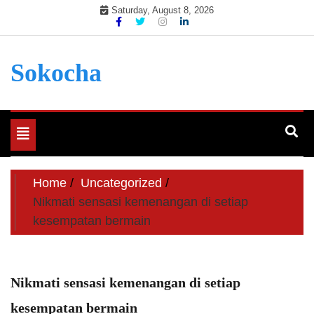
Skip
Saturday, August 8, 2026
to
content
Sokocha
Toggle
navigation
Home
Uncategorized
Nikmati sensasi kemenangan di setiap
kesempatan bermain
Nikmati sensasi kemenangan di setiap
kesempatan bermain