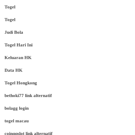
Togel
Togel
Judi Bola
Togel Hari Ini
Keluaran HK
Data HK
Togel Hongkong
bethoki77 link alternatif
bolagg login
togel macau
coinqqslot link alternatif