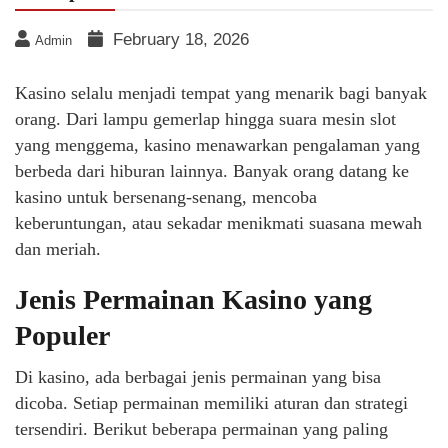
February 18, 2026
Admin
Kasino selalu menjadi tempat yang menarik bagi banyak
orang. Dari lampu gemerlap hingga suara mesin slot
yang menggema, kasino menawarkan pengalaman yang
berbeda dari hiburan lainnya. Banyak orang datang ke
kasino untuk bersenang-senang, mencoba
keberuntungan, atau sekadar menikmati suasana mewah
dan meriah.
Jenis Permainan Kasino yang
Populer
Di kasino, ada berbagai jenis permainan yang bisa
dicoba. Setiap permainan memiliki aturan dan strategi
tersendiri. Berikut beberapa permainan yang paling