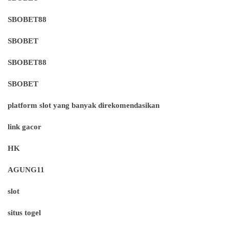
SBOBET88
SBOBET
SBOBET88
SBOBET
platform slot yang banyak direkomendasikan
link gacor
HK
AGUNG11
slot
situs togel