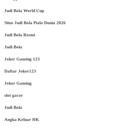
Judi Bola World Cup
Situs Judi Bola Piala Dunia 2026
Judi Bola Resmi
Judi Bola
Joker Gaming 123
Daftar Joker123
Joker Gaming
slot gacor
Judi Bola
Angka Keluar HK