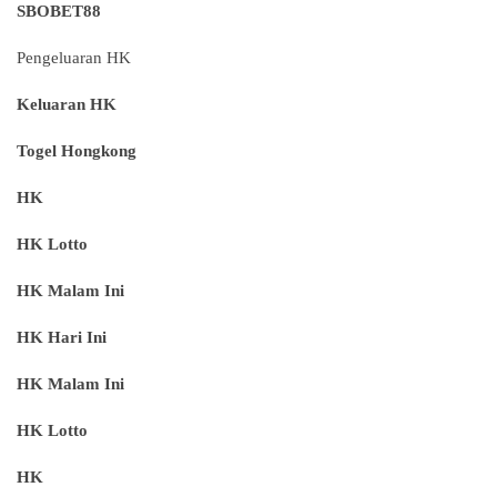
SBOBET88
Pengeluaran HK
Keluaran HK
Togel Hongkong
HK
HK Lotto
HK Malam Ini
HK Hari Ini
HK Malam Ini
HK Lotto
HK