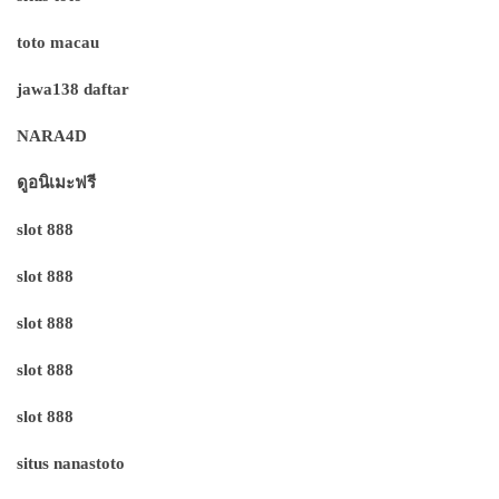
toto macau
jawa138 daftar
NARA4D
ดูอนิเมะฟรี
slot 888
slot 888
slot 888
slot 888
slot 888
situs nanastoto