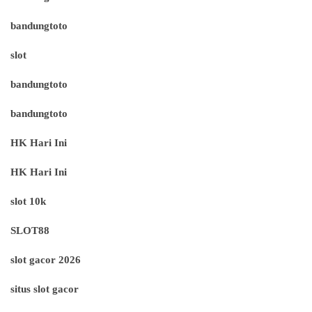
bandungtoto
slot
bandungtoto
bandungtoto
HK Hari Ini
HK Hari Ini
slot 10k
SLOT88
slot gacor 2026
situs slot gacor