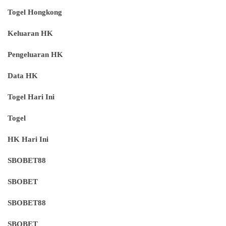
Togel Hongkong
Keluaran HK
Pengeluaran HK
Data HK
Togel Hari Ini
Togel
HK Hari Ini
SBOBET88
SBOBET
SBOBET88
SBOBET