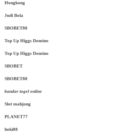
Hongkong
Judi Bola
SBOBET88
Top Up Higgs Domino
Top Up Higgs Domino
SBOBET
SBOBET88
bandar togel online
Slot mahjong
PLANET77
hoki88