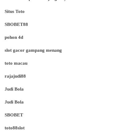
Situs Toto
SBOBET88
pohon 4d
slot gacor gampang menang
toto macau
rajajudi88
Judi Bola
Judi Bola
SBOBET
toto88slot