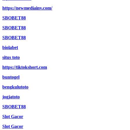
https://newmediainv.com/
SBOBET88
SBOBET88
SBOBET88
biolabet
situs toto
https://tiktokshort.com
buntogel
bengkulutoto
jogjatoto
SBOBET88
Slot Gacor
Slot Gacor