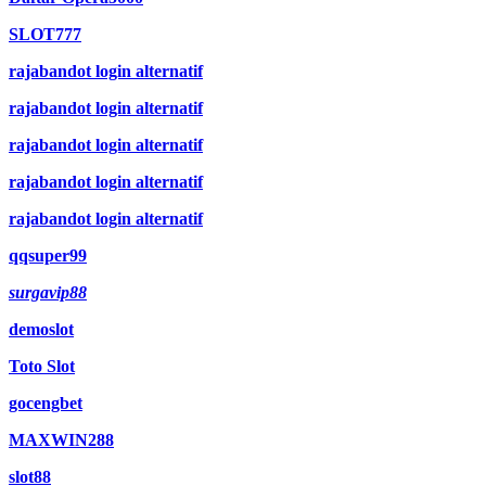
SLOT777
rajabandot login alternatif
rajabandot login alternatif
rajabandot login alternatif
rajabandot login alternatif
rajabandot login alternatif
qqsuper99
surgavip88
demoslot
Toto Slot
gocengbet
MAXWIN288
slot88