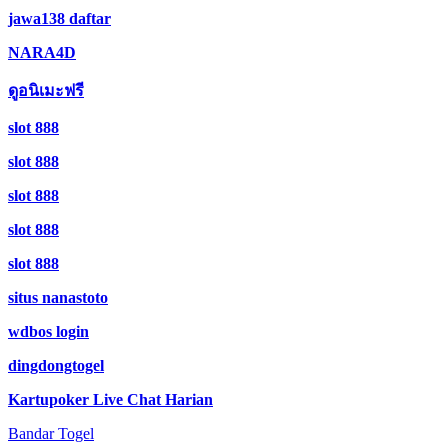
jawa138 daftar
NARA4D
ดูอนิเมะฟรี
slot 888
slot 888
slot 888
slot 888
slot 888
situs nanastoto
wdbos login
dingdongtogel
Kartupoker Live Chat Harian
Bandar Togel