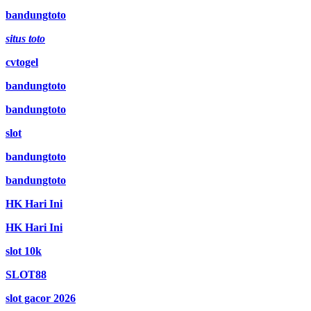
bandungtoto
situs toto
cvtogel
bandungtoto
bandungtoto
slot
bandungtoto
bandungtoto
HK Hari Ini
HK Hari Ini
slot 10k
SLOT88
slot gacor 2026