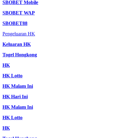
SBOBET Mobile
SBOBET WAP
SBOBET88
Pengeluaran HK
Keluaran HK
Togel Hongkong
HK
HK Lotto
HK Malam Ini
HK Hari Ini
HK Malam Ini
HK Lotto
HK