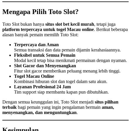
Mengapa Pilih Toto Slot?
Toto Slot bukan hanya
situs slot bet kecil murah
, tetapi juga
platform terpercaya untuk togel Macau online
. Berikut beberapa
alasan banyak pemain memilih Toto Slot:
Terpercaya dan Aman
Semua transaksi dan data pemain dijamin kerahasiaannya.
Fleksibel untuk Semua Pemain
Modal kecil tetap bisa menikmati permainan dengan nyaman.
Slot Gacor dan Menyenangkan
Fitur slot gacor memberikan peluang menang lebih tinggi.
Togel Macau Online
Kombinasi hiburan slot dan togel dalam satu akun.
Layanan Profesional 24 Jam
Tim support siap membantu kapan pun dibutuhkan.
Dengan semua keunggulan ini, Toto Slot menjadi
situs pilihan
terbaik
bagi pemain yang ingin pengalaman bermain
aman,
menyenangkan, dan menguntungkan
.
Kesimpulan