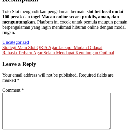
Toto Slot menghadirkan pengalaman bermain
slot bet kecil mulai
100 perak
dan
togel Macau online
secara
praktis, aman, dan
menguntungkan
. Platform ini cocok untuk pemula maupun pemain
berpengalaman yang ingin menikmati hiburan online dengan modal
ringan.
Uncategorized
Post
Strategi Main Slot QRIS Agar Jackpot Mudah Didapat
Rahasia Terbaru Agar Selalu Mendapat Keuntungan Optimal
navigation
Leave a Reply
Your email address will not be published.
Required fields are
marked
*
Comment
*