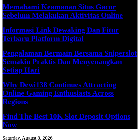
Memahami Keamanan Situs Gacor
Sebelum Melakukan Aktivitas Online
Informasi Link Dewaking Dan Fitur
Terbaru Platform Digital
Pengalaman Bermain Bersama Sniperslot
Semakin Praktis Dan Menyenangkan
Setiap Hari
Why Dewi138 Continues Attracting
Online Gaming Enthusiasts Across
Regions
Find The Best 10K Slot Deposit Options
Now
Saturday, August 8, 2026