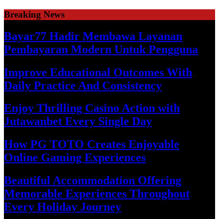
Skip
Breaking News
to
content
Bayar77 Hadir Membawa Layanan
Pembayaran Modern Untuk Pengguna
Improve Educational Outcomes With
Daily Practice And Consistency
Enjoy Thrilling Casino Action with
Jutawanbet Every Single Day
How PG TOTO Creates Enjoyable
Online Gaming Experiences
Beautiful Accommodation Offering
Memorable Experiences Throughout
Every Holiday Journey