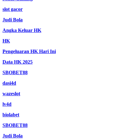
slot gacor
Judi Bola
Angka Keluar HK
HK
Pengeluaran HK Hari Ini
Data HK 2025
SBOBET88
dasi4d
wazeslot
lv4d
biolabet
SBOBET88
Judi Bola