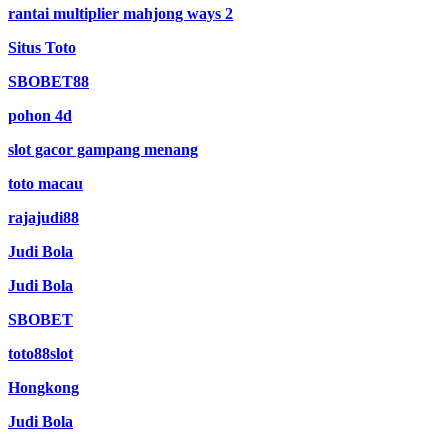
rantai multiplier mahjong ways 2
Situs Toto
SBOBET88
pohon 4d
slot gacor gampang menang
toto macau
rajajudi88
Judi Bola
Judi Bola
SBOBET
toto88slot
Hongkong
Judi Bola