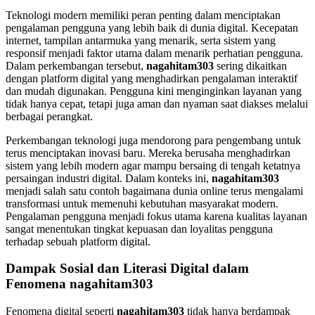
Teknologi modern memiliki peran penting dalam menciptakan
pengalaman pengguna yang lebih baik di dunia digital. Kecepatan
internet, tampilan antarmuka yang menarik, serta sistem yang
responsif menjadi faktor utama dalam menarik perhatian pengguna.
Dalam perkembangan tersebut,
nagahitam303
sering dikaitkan
dengan platform digital yang menghadirkan pengalaman interaktif
dan mudah digunakan. Pengguna kini menginginkan layanan yang
tidak hanya cepat, tetapi juga aman dan nyaman saat diakses melalui
berbagai perangkat.
Perkembangan teknologi juga mendorong para pengembang untuk
terus menciptakan inovasi baru. Mereka berusaha menghadirkan
sistem yang lebih modern agar mampu bersaing di tengah ketatnya
persaingan industri digital. Dalam konteks ini,
nagahitam303
menjadi salah satu contoh bagaimana dunia online terus mengalami
transformasi untuk memenuhi kebutuhan masyarakat modern.
Pengalaman pengguna menjadi fokus utama karena kualitas layanan
sangat menentukan tingkat kepuasan dan loyalitas pengguna
terhadap sebuah platform digital.
Dampak Sosial dan Literasi Digital dalam
Fenomena nagahitam303
Fenomena digital seperti
nagahitam303
tidak hanya berdampak