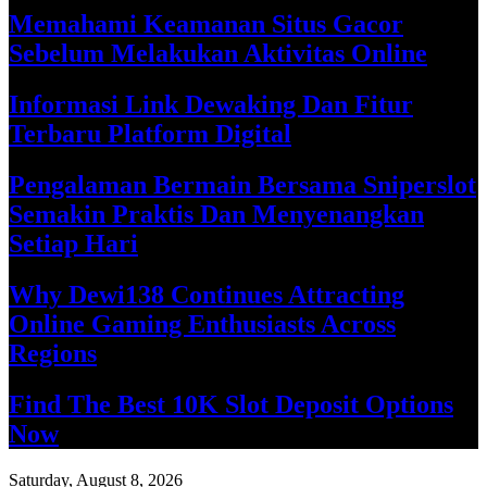
Memahami Keamanan Situs Gacor
Sebelum Melakukan Aktivitas Online
Informasi Link Dewaking Dan Fitur
Terbaru Platform Digital
Pengalaman Bermain Bersama Sniperslot
Semakin Praktis Dan Menyenangkan
Setiap Hari
Why Dewi138 Continues Attracting
Online Gaming Enthusiasts Across
Regions
Find The Best 10K Slot Deposit Options
Now
Saturday, August 8, 2026