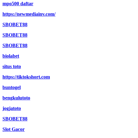
mpo500 daftar
https://newmediainv.com/
SBOBET88
SBOBET88
SBOBET88
biolabet
situs toto
https://tiktokshort.com
buntogel
bengkulutoto
jogjatoto
SBOBET88
Slot Gacor