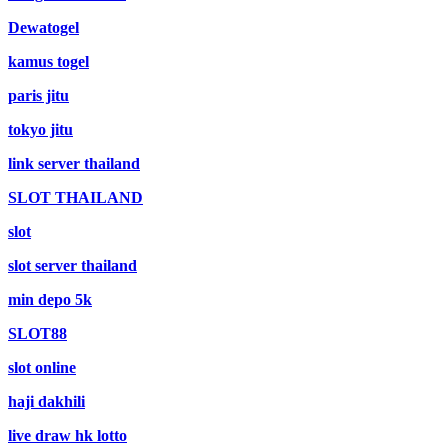
Dewatogel
kamus togel
paris jitu
tokyo jitu
link server thailand
SLOT THAILAND
slot
slot server thailand
min depo 5k
SLOT88
slot online
haji dakhili
live draw hk lotto