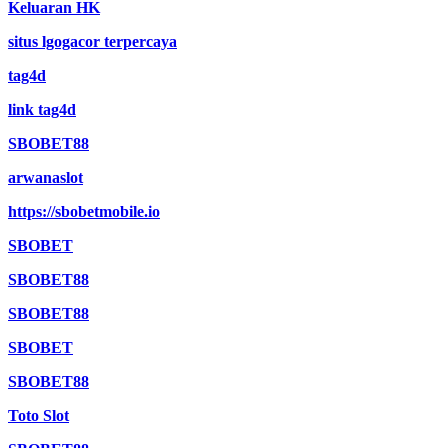
Keluaran HK
situs lgogacor terpercaya
tag4d
link tag4d
SBOBET88
arwanaslot
https://sbobetmobile.io
SBOBET
SBOBET88
SBOBET88
SBOBET
SBOBET88
Toto Slot