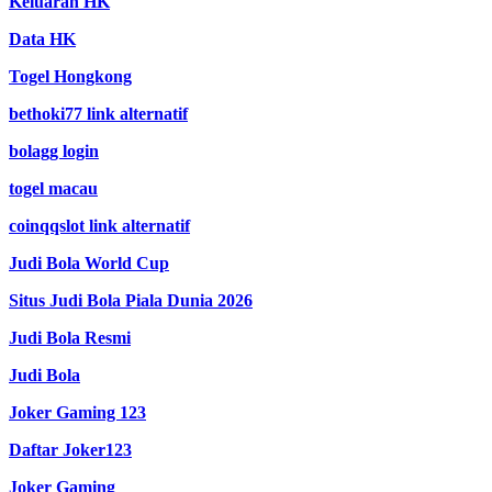
Keluaran HK
Data HK
Togel Hongkong
bethoki77 link alternatif
bolagg login
togel macau
coinqqslot link alternatif
Judi Bola World Cup
Situs Judi Bola Piala Dunia 2026
Judi Bola Resmi
Judi Bola
Joker Gaming 123
Daftar Joker123
Joker Gaming