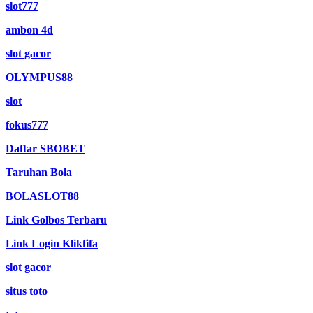
slot777
ambon 4d
slot gacor
OLYMPUS88
slot
fokus777
Daftar SBOBET
Taruhan Bola
BOLASLOT88
Link Golbos Terbaru
Link Login Klikfifa
slot gacor
situs toto