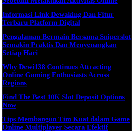
Sebelum Melakukan Aktivitas Online
Informasi Link Dewaking Dan Fitur
Terbaru Platform Digital
Pengalaman Bermain Bersama Sniperslot
Semakin Praktis Dan Menyenangkan
Setiap Hari
Why Dewi138 Continues Attracting
Online Gaming Enthusiasts Across
Regions
Find The Best 10K Slot Deposit Options
Now
Tips Membangun Tim Kuat dalam Game
Online Multiplayer Secara Efektif