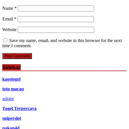
Name
*
Email
*
Website
Save my name, email, and website in this browser for the next
time I comment.
Sidebar
kaostogel
toto macau
aslotre
Togel Terpercaya
sniperslot
pakan4d