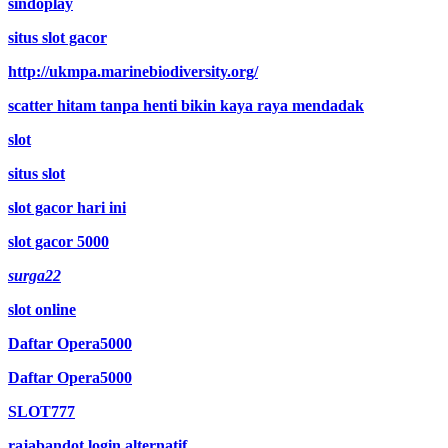
sindoplay
situs slot gacor
http://ukmpa.marinebiodiversity.org/
scatter hitam tanpa henti bikin kaya raya mendadak
slot
situs slot
slot gacor hari ini
slot gacor 5000
surga22
slot online
Daftar Opera5000
Daftar Opera5000
SLOT777
rajabandot login alternatif