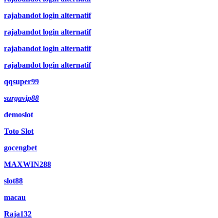
rajabandot login alternatif
rajabandot login alternatif
rajabandot login alternatif
rajabandot login alternatif
qqsuper99
surgavip88
demoslot
Toto Slot
gocengbet
MAXWIN288
slot88
macau
Raja132