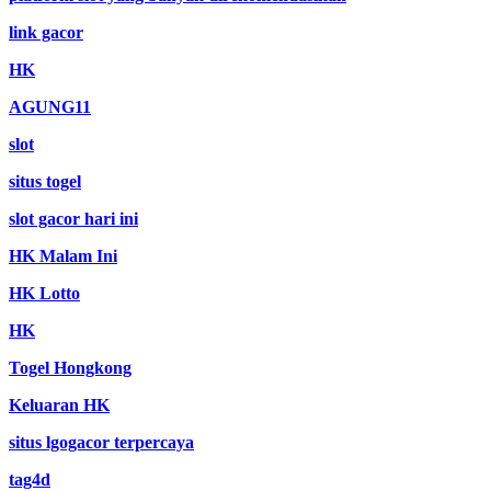
link gacor
HK
AGUNG11
slot
situs togel
slot gacor hari ini
HK Malam Ini
HK Lotto
HK
Togel Hongkong
Keluaran HK
situs lgogacor terpercaya
tag4d