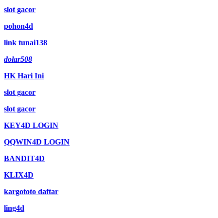
slot gacor
pohon4d
link tunai138
dolar508
HK Hari Ini
slot gacor
slot gacor
KEY4D LOGIN
QQWIN4D LOGIN
BANDIT4D
KLIX4D
kargototo daftar
ling4d