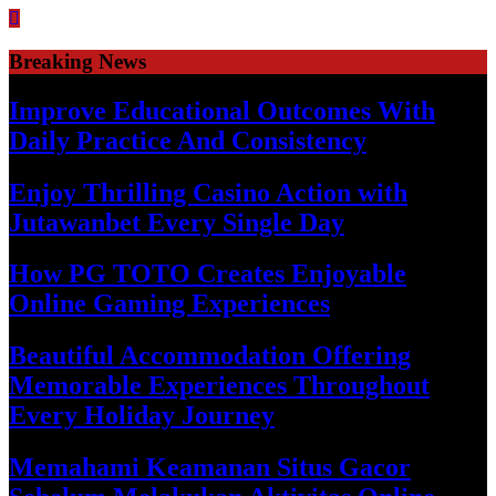
Skip
to
content
Breaking News
Improve Educational Outcomes With
Daily Practice And Consistency
Enjoy Thrilling Casino Action with
Jutawanbet Every Single Day
How PG TOTO Creates Enjoyable
Online Gaming Experiences
Beautiful Accommodation Offering
Memorable Experiences Throughout
Every Holiday Journey
Memahami Keamanan Situs Gacor