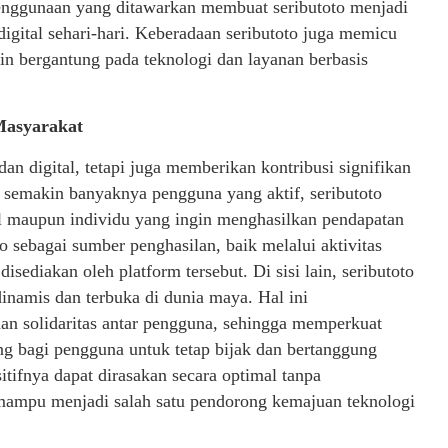
penggunaan yang ditawarkan membuat seributoto menjadi
digital sehari-hari. Keberadaan seributoto juga memicu
n bergantung pada teknologi dan layanan berbasis
Masyarakat
an digital, tetapi juga memberikan kontribusi signifikan
 semakin banyaknya pengguna yang aktif, seributoto
al maupun individu yang ingin menghasilkan pendapatan
sebagai sumber penghasilan, baik melalui aktivitas
ediakan oleh platform tersebut. Di sisi lain, seributoto
dinamis dan terbuka di dunia maya. Hal ini
dan solidaritas antar pengguna, sehingga memperkuat
ng bagi pengguna untuk tetap bijak dan bertanggung
ifnya dapat dirasakan secara optimal tanpa
 mampu menjadi salah satu pendorong kemajuan teknologi