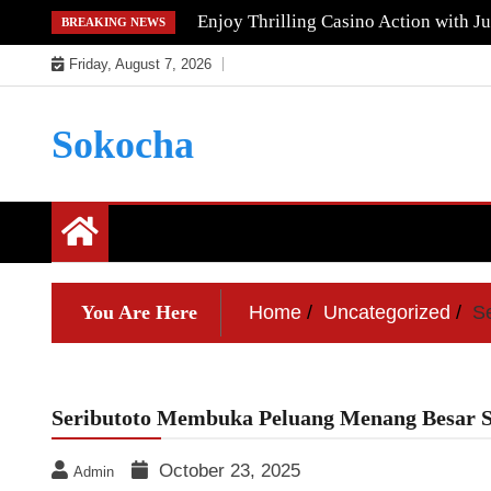
Skip
Enjoy Thrilling Casino Action with J
BREAKING NEWS
to
Friday, August 7, 2026
content
Sokocha
You Are Here
Home
Uncategorized
S
Seributoto Membuka Peluang Menang Besar S
October 23, 2025
Admin