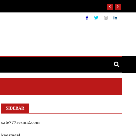
SIDEBAR
sate777resmi2.com
kaostogel