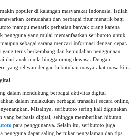
emakin populer di kalangan masyarakat Indonesia. Istilah
menawarkan kemudahan dan berbagai fitur menarik bagi
ibutoto mampu menarik perhatian banyak orang karena
k pengguna yang mulai memanfaatkan seributoto untuk
l, maupun sebagai sarana mencari informasi dengan cepat.
ologi yang terus berkembang dan kemudahan penggunaan
ai dari anak muda hingga orang dewasa. Dengan
ern yang relevan dengan kebutuhan masyarakat masa kini.
gital
ing dalam mendukung berbagai aktivitas digital
ahkan dalam melakukan berbagai transaksi secara online,
nyenangkan. Misalnya, seributoto sering kali digunakan
 yang berbasis digital, sehingga memberikan hiburan
utoto
para penggunanya. Selain itu, seributoto juga
na pengguna dapat saling bertukar pengalaman dan tips