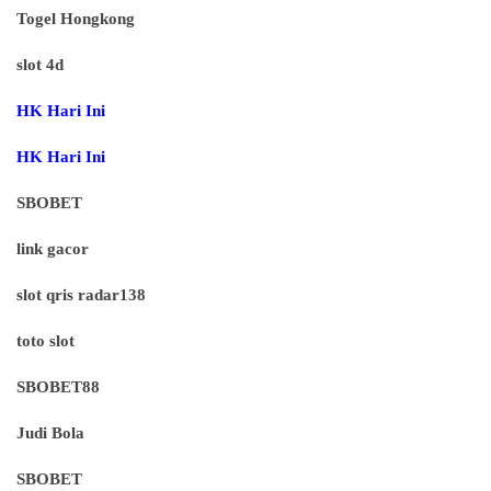
Togel Hongkong
slot 4d
HK Hari Ini
HK Hari Ini
SBOBET
link gacor
slot qris radar138
toto slot
SBOBET88
Judi Bola
SBOBET