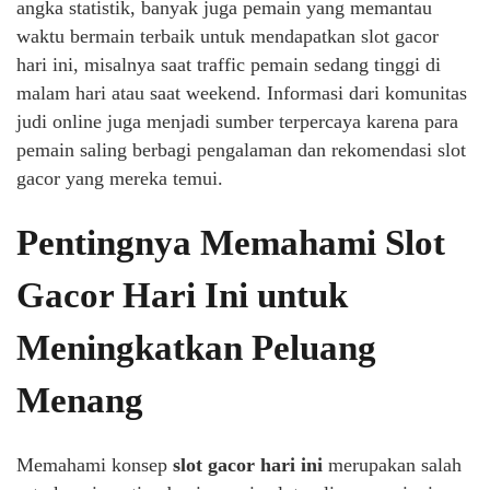
angka statistik, banyak juga pemain yang memantau
waktu bermain terbaik untuk mendapatkan slot gacor
hari ini, misalnya saat traffic pemain sedang tinggi di
malam hari atau saat weekend. Informasi dari komunitas
judi online juga menjadi sumber terpercaya karena para
pemain saling berbagi pengalaman dan rekomendasi slot
gacor yang mereka temui.
Pentingnya Memahami Slot
Gacor Hari Ini untuk
Meningkatkan Peluang
Menang
Memahami konsep
slot gacor hari ini
merupakan salah