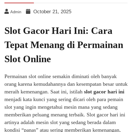
October 21, 2025
Admin
Slot Gacor Hari Ini: Cara
Tepat Menang di Permainan
Slot Online
Permainan slot online semakin diminati oleh banyak
orang karena kemudahannya dan kesempatan besar untuk
meraih kemenangan. Saat ini, istilah
slot gacor hari ini
menjadi kata kunci yang sering dicari oleh para pemain
slot yang ingin mengetahui mesin mana yang sedang
memberikan peluang menang terbaik. Slot gacor hari ini
artinya adalah mesin slot yang sedang berada dalam
kondisi “panas” atau sering memberikan kemenangan,