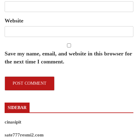
Website
Save my name, email, and website in this browser for
the next time I comment.
SIDEBAR
cinasipit
sate777resmi2.com