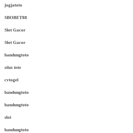
jogjatoto
SBOBET88
Slot Gacor
Slot Gacor
bandungtoto
situs toto
cvtogel
bandungtoto
bandungtoto
slot
bandungtoto