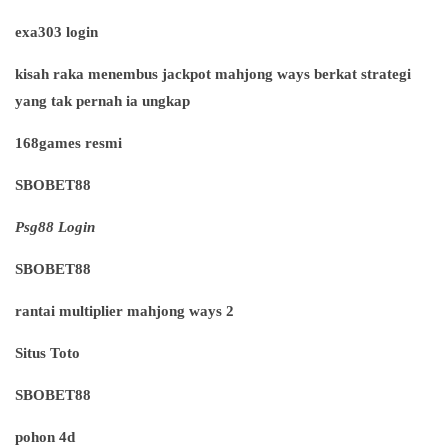
exa303 login
kisah raka menembus jackpot mahjong ways berkat strategi
yang tak pernah ia ungkap
168games resmi
SBOBET88
Psg88 Login
SBOBET88
rantai multiplier mahjong ways 2
Situs Toto
SBOBET88
pohon 4d