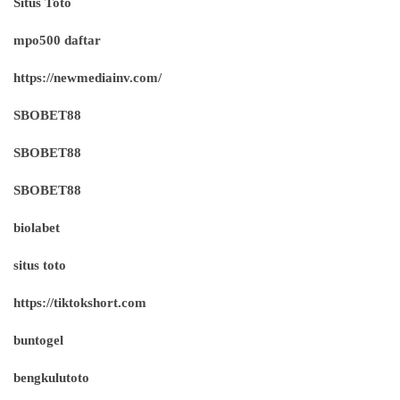
Situs Toto
mpo500 daftar
https://newmediainv.com/
SBOBET88
SBOBET88
SBOBET88
biolabet
situs toto
https://tiktokshort.com
buntogel
bengkulutoto