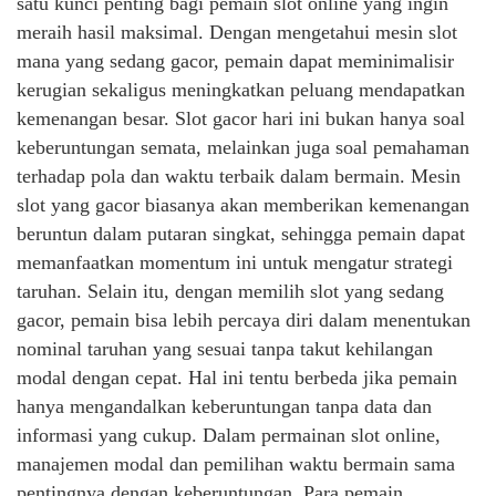
satu kunci penting bagi pemain slot online yang ingin
meraih hasil maksimal. Dengan mengetahui mesin slot
mana yang sedang gacor, pemain dapat meminimalisir
kerugian sekaligus meningkatkan peluang mendapatkan
kemenangan besar. Slot gacor hari ini bukan hanya soal
keberuntungan semata, melainkan juga soal pemahaman
terhadap pola dan waktu terbaik dalam bermain. Mesin
slot yang gacor biasanya akan memberikan kemenangan
beruntun dalam putaran singkat, sehingga pemain dapat
memanfaatkan momentum ini untuk mengatur strategi
taruhan. Selain itu, dengan memilih slot yang sedang
gacor, pemain bisa lebih percaya diri dalam menentukan
nominal taruhan yang sesuai tanpa takut kehilangan
modal dengan cepat. Hal ini tentu berbeda jika pemain
hanya mengandalkan keberuntungan tanpa data dan
informasi yang cukup. Dalam permainan slot online,
manajemen modal dan pemilihan waktu bermain sama
pentingnya dengan keberuntungan. Para pemain