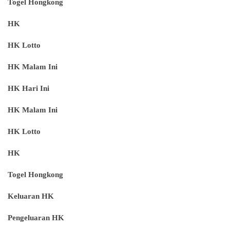
Togel Hongkong
HK
HK Lotto
HK Malam Ini
HK Hari Ini
HK Malam Ini
HK Lotto
HK
Togel Hongkong
Keluaran HK
Pengeluaran HK