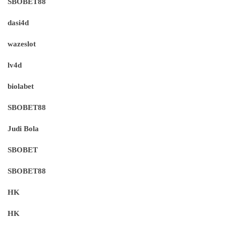
SBOBET88
dasi4d
wazeslot
lv4d
biolabet
SBOBET88
Judi Bola
SBOBET
SBOBET88
HK
HK