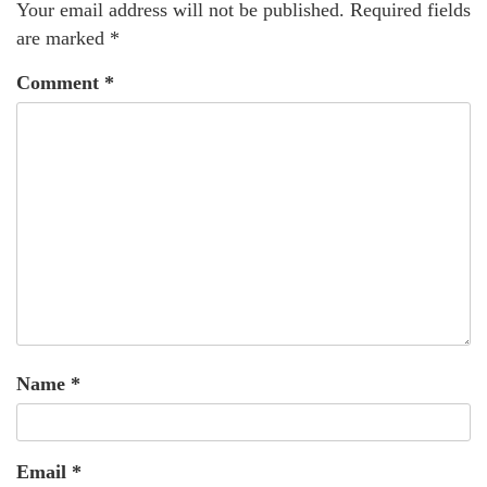
Your email address will not be published.
Required fields
are marked
*
Comment
*
Name
*
Email
*