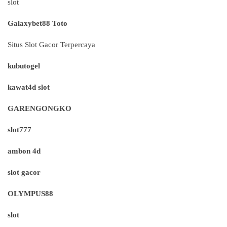
slot
Galaxybet88 Toto
Situs Slot Gacor Terpercaya
kubutogel
kawat4d slot
GARENGONGKO
slot777
ambon 4d
slot gacor
OLYMPUS88
slot