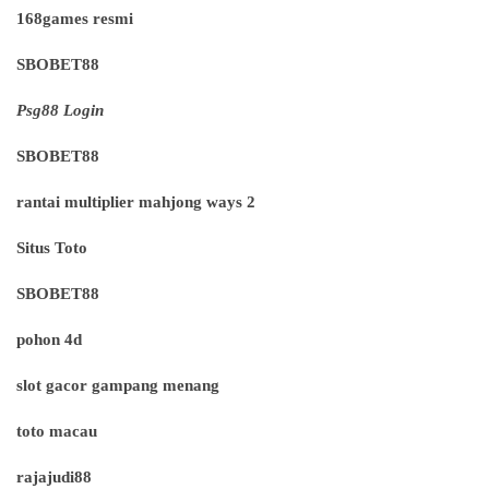
168games resmi
SBOBET88
Psg88 Login
SBOBET88
rantai multiplier mahjong ways 2
Situs Toto
SBOBET88
pohon 4d
slot gacor gampang menang
toto macau
rajajudi88