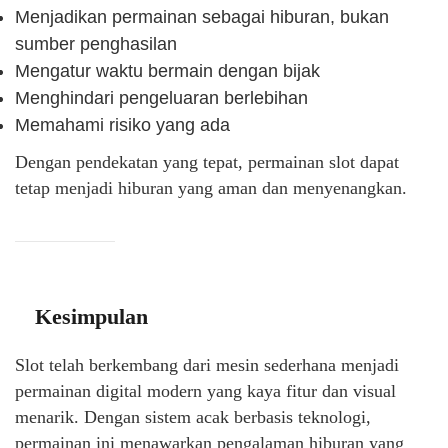
Menjadikan permainan sebagai hiburan, bukan
sumber penghasilan
Mengatur waktu bermain dengan bijak
Menghindari pengeluaran berlebihan
Memahami risiko yang ada
Dengan pendekatan yang tepat, permainan slot dapat
tetap menjadi hiburan yang aman dan menyenangkan.
Kesimpulan
Slot telah berkembang dari mesin sederhana menjadi
permainan digital modern yang kaya fitur dan visual
menarik. Dengan sistem acak berbasis teknologi,
permainan ini menawarkan pengalaman hiburan yang