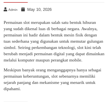
May 10, 2026
Admin
Permainan slot merupakan salah satu bentuk hiburan
yang sudah dikenal luas di berbagai negara. Awalnya,
permainan ini hadir dalam bentuk mesin fisik dengan
tuas sederhana yang digunakan untuk memutar gulungan
simbol. Seiring perkembangan teknologi, slot kini telah
berubah menjadi permainan digital yang dapat dimainkan
melalui komputer maupun perangkat mobile.
Meskipun banyak orang menganggapnya hanya sebagai
permainan keberuntungan, slot sebenarnya memiliki
sejarah panjang dan mekanisme yang menarik untuk
dipahami.