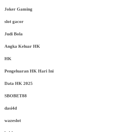
Joker Gaming
slot gacor
Judi Bola
Angka Keluar HK
HK
Pengeluaran HK Hari Ini
Data HK 2025
SBOBET88
dasi4d
wazeslot