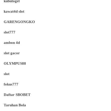
kubutogel
kawat4d slot
GARENGONGKO
slot777
ambon 4d
slot gacor
OLYMPUS88
slot
fokus777
Daftar SBOBET
Taruhan Bola