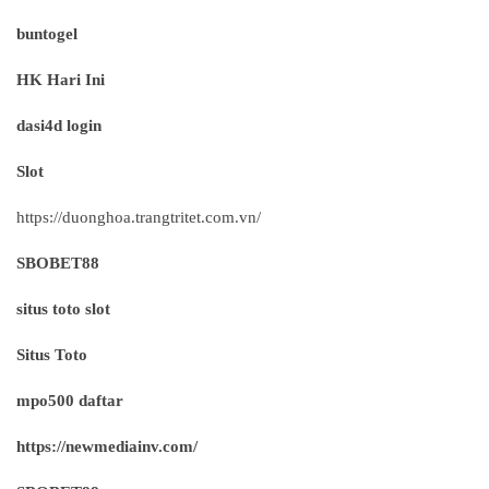
buntogel
HK Hari Ini
dasi4d login
Slot
https://duonghoa.trangtritet.com.vn/
SBOBET88
situs toto slot
Situs Toto
mpo500 daftar
https://newmediainv.com/