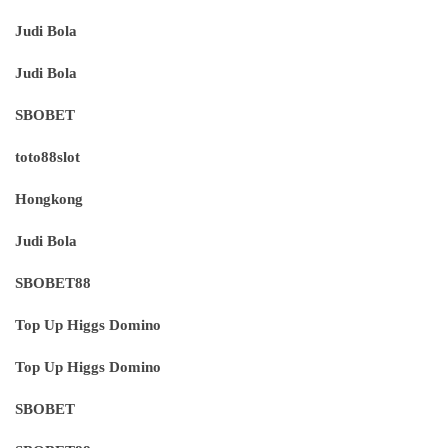
Judi Bola
Judi Bola
SBOBET
toto88slot
Hongkong
Judi Bola
SBOBET88
Top Up Higgs Domino
Top Up Higgs Domino
SBOBET