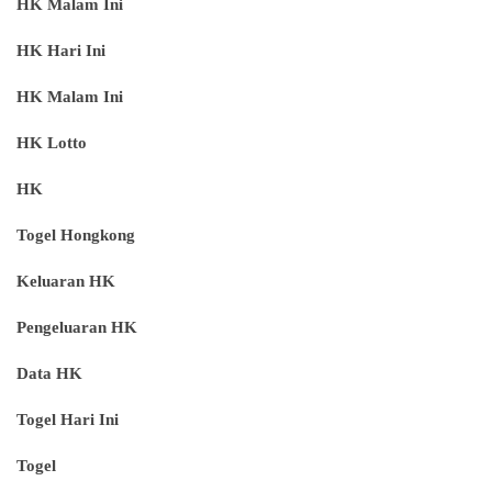
HK Malam Ini
HK Hari Ini
HK Malam Ini
HK Lotto
HK
Togel Hongkong
Keluaran HK
Pengeluaran HK
Data HK
Togel Hari Ini
Togel