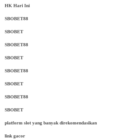
HK Hari Ini
SBOBET88
SBOBET
SBOBET88
SBOBET
SBOBET88
SBOBET
SBOBET88
SBOBET
platform slot yang banyak direkomendasikan
link gacor