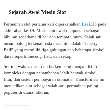
Sejarah Awal Mesin Slot
Permainan slot pertama kali diperkenalkan
Leci123
pada
akhir abad ke-19. Mesin slot awal diciptakan sebagai
hiburan sederhana di bar dan tempat umum. Salah satu
mesin paling terkenal pada masa itu adalah “Liberty
Bell” yang memiliki tiga gulungan dan beberapa simbol
dasar seperti lonceng, hati, dan sekop.
Seiring waktu, mesin ini berkembang menjadi lebih
kompleks dengan penambahan lebih banyak simbol,
fitur, dan sistem pembayaran otomatis. Transformasi ini
menjadikan slot sebagai salah satu permainan paling
populer di dunia hiburan.