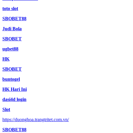
toto slot
SBOBET88
Judi Bola
SBOBET
ugbet88
HK
SBOBET
buntogel
HK Hari Ini
dasi4d login
Slot
https://duonghoa.trangtritet.com.vn/
SBOBET88