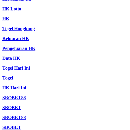
HK Lotto
HK
Togel Hongkong
Keluaran HK
Pengeluaran HK
Data HK
Togel Hari Ini
Togel
HK Hari Ini
SBOBET88
SBOBET
SBOBET88
SBOBET