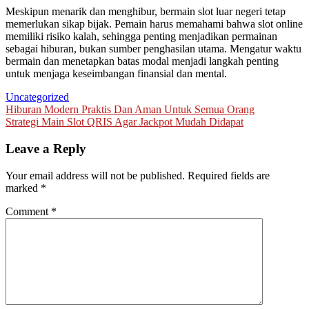
Meskipun menarik dan menghibur, bermain slot luar negeri tetap
memerlukan sikap bijak. Pemain harus memahami bahwa slot online
memiliki risiko kalah, sehingga penting menjadikan permainan
sebagai hiburan, bukan sumber penghasilan utama. Mengatur waktu
bermain dan menetapkan batas modal menjadi langkah penting
untuk menjaga keseimbangan finansial dan mental.
Uncategorized
Post
Hiburan Modern Praktis Dan Aman Untuk Semua Orang
Strategi Main Slot QRIS Agar Jackpot Mudah Didapat
navigation
Leave a Reply
Your email address will not be published.
Required fields are
marked
*
Comment
*