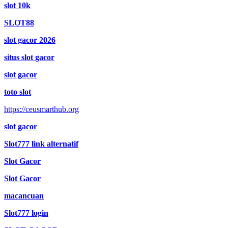
slot 10k
SLOT88
slot gacor 2026
situs slot gacor
slot gacor
toto slot
https://ceusmarthub.org
slot gacor
Slot777 link alternatif
Slot Gacor
Slot Gacor
macancuan
Slot777 login