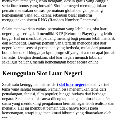
menikmati tema yang lebih beragam, desain grafis yang canggih,
serta fitur bonus yang inovatif. Slot luar negeri memungkinkan
pemain merasakan sensasi permainan global dengan peluang
kemenangan yang adil karena sebagian besar platform
menggunakan sistem RNG (Random Number Generator).
Selain menawarkan variasi permainan yang lebih luas, slot luar
negeri juga sering kali memiliki RTP (Return to Player) yang lebih
tinggi. Hal ini membuat peluang menang bagi pemain lebih menarik
dan kompetitif. Banyak pemain yang tertarik mencoba slot luar
negeri karena sensasi permainan yang berbeda, mulai dari putaran
bonus interaktif hingga jackpot progresif yang bisa mencapai jumlah
fantastis. Dengan demikian, slot luar negeri menjadi hiburan
sekaligus peluang meraih kemenangan besar secara online.
Keunggulan Slot Luar Negeri
Salah satu keunggulan utama dari
slot luar negeri
adalah variasi
tema yang sangat beragam. Pemain bisa menemukan tema dari
petualangan, fantasi, film populer, hingga budaya dari berbagai
negara. Setiap tema biasanya dilengkapi dengan animasi dan efek
suara yang mendukung pengalaman bermain agar lebih realistis dan
menarik. Hal ini membuat pemain tidak hanya fokus pada
kemenangan, tetapi juga menikmati hiburan yang ditawarkan oleh
permainan.