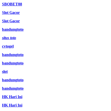
SBOBET88
Slot Gacor
Slot Gacor
bandungtoto
situs toto
cvtogel
bandungtoto
bandungtoto
slot
bandungtoto
bandungtoto
HK Hari Ini
HK Hari Ini