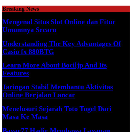
Skip
Breaking News
to
content
Mengenal Situs Slot Online dan Fitur
Umumnya Secara
Understanding The Key Advantages Of
Casio fx 880BTG
Learn More About Bociljp And Its
Features
Jaringan Stabil Membantu Aktivitas
Online Berjalan Lancar
Menelusuri Sejarah Toto Togel Dari
Masa Ke Masa
Bayar77 Hadir Membawa Layanan