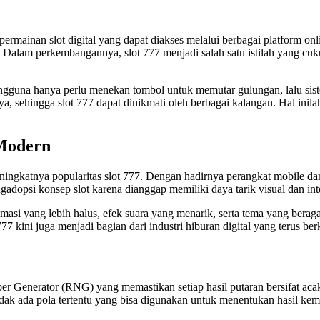
ermainan slot digital yang dapat diakses melalui berbagai platform onl
 Dalam perkembangannya, slot 777 menjadi salah satu istilah yang cu
ngguna hanya perlu menekan tombol untuk memutar gulungan, lalu sist
a, sehingga slot 777 dapat dinikmati oleh berbagai kalangan. Hal inil
 Modern
ningkatnya popularitas slot 777. Dengan hadirnya perangkat mobile dan
gadopsi konsep slot karena dianggap memiliki daya tarik visual dan inte
imasi yang lebih halus, efek suara yang menarik, serta tema yang ber
 kini juga menjadi bagian dari industri hiburan digital yang terus be
Generator (RNG) yang memastikan setiap hasil putaran bersifat acak. 
idak ada pola tertentu yang bisa digunakan untuk menentukan hasil ke