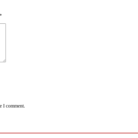
*
me I comment.