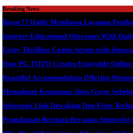
Skip
Breaking News
to
content
Bayar77 Hadir Membawa Layanan Pemba
Improve Educational Outcomes With Daily
Enjoy Thrilling Casino Action with Jutaw
How PG TOTO Creates Enjoyable Online
Beautiful Accommodation Offering Memor
Memahami Keamanan Situs Gacor Sebelum
Informasi Link Dewaking Dan Fitur Terbar
Pengalaman Bermain Bersama Sniperslot 