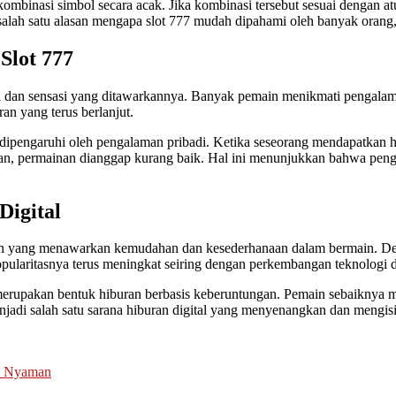
ombinasi simbol secara acak. Jika kombinasi tersebut sesuai dengan a
salah satu alasan mengapa slot 777 mudah dipahami oleh banyak orang
Slot 777
sual dan sensasi yang ditawarkannya. Banyak pemain menikmati pengala
n yang terus berlanjut.
ipengaruhi oleh pengalaman pribadi. Ketika seseorang mendapatkan h
pan, permainan dianggap kurang baik. Hal ini menunjukkan bahwa peng
Digital
rn yang menawarkan kemudahan dan kesederhanaan dalam bermain. Deng
pularitasnya terus meningkat seiring dengan perkembangan teknologi d
erupakan bentuk hiburan berbasis keberuntungan. Pemain sebaiknya me
enjadi salah satu sarana hiburan digital yang menyenangkan dan mengisi
an Nyaman