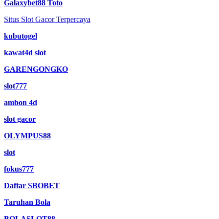
Galaxybet88 Toto
Situs Slot Gacor Terpercaya
kubutogel
kawat4d slot
GARENGONGKO
slot777
ambon 4d
slot gacor
OLYMPUS88
slot
fokus777
Daftar SBOBET
Taruhan Bola
BOLASLOT88