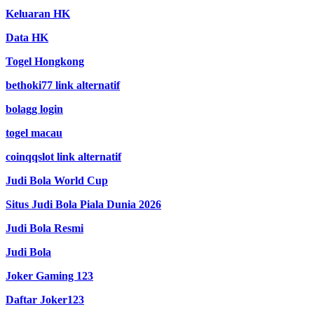
Keluaran HK
Data HK
Togel Hongkong
bethoki77 link alternatif
bolagg login
togel macau
coinqqslot link alternatif
Judi Bola World Cup
Situs Judi Bola Piala Dunia 2026
Judi Bola Resmi
Judi Bola
Joker Gaming 123
Daftar Joker123