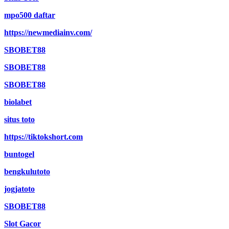
mpo500 daftar
https://newmediainv.com/
SBOBET88
SBOBET88
SBOBET88
biolabet
situs toto
https://tiktokshort.com
buntogel
bengkulutoto
jogjatoto
SBOBET88
Slot Gacor