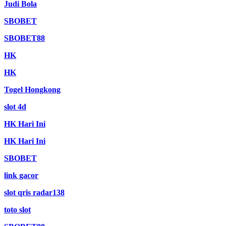
Judi Bola
SBOBET
SBOBET88
HK
HK
Togel Hongkong
slot 4d
HK Hari Ini
HK Hari Ini
SBOBET
link gacor
slot qris radar138
toto slot