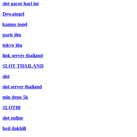
slot gacor hari ini
Dewatogel
kamus togel
paris jitu
tokyo jitu
link server thailand
SLOT THAILAND
slot
slot server thailand
min depo 5k
SLOT88
slot online
haji dakhili