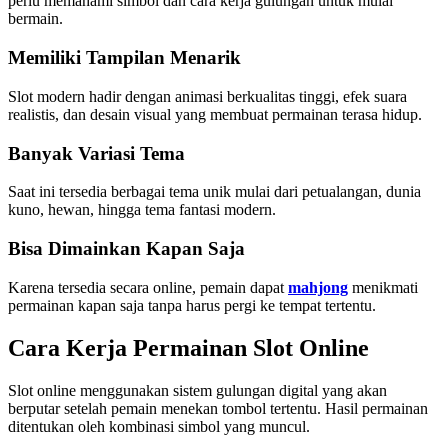
perlu memahami simbol dan cara kerja gulungan untuk mulai
bermain.
Memiliki Tampilan Menarik
Slot modern hadir dengan animasi berkualitas tinggi, efek suara
realistis, dan desain visual yang membuat permainan terasa hidup.
Banyak Variasi Tema
Saat ini tersedia berbagai tema unik mulai dari petualangan, dunia
kuno, hewan, hingga tema fantasi modern.
Bisa Dimainkan Kapan Saja
Karena tersedia secara online, pemain dapat
mahjong
menikmati
permainan kapan saja tanpa harus pergi ke tempat tertentu.
Cara Kerja Permainan Slot Online
Slot online menggunakan sistem gulungan digital yang akan
berputar setelah pemain menekan tombol tertentu. Hasil permainan
ditentukan oleh kombinasi simbol yang muncul.