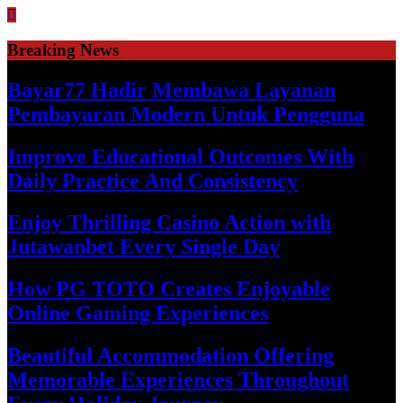
Skip
to
content
Breaking News
Bayar77 Hadir Membawa Layanan
Pembayaran Modern Untuk Pengguna
Improve Educational Outcomes With
Daily Practice And Consistency
Enjoy Thrilling Casino Action with
Jutawanbet Every Single Day
How PG TOTO Creates Enjoyable
Online Gaming Experiences
Beautiful Accommodation Offering
Memorable Experiences Throughout