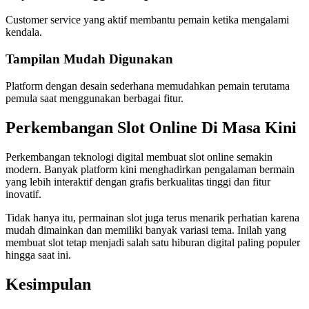
Customer service yang aktif membantu pemain ketika mengalami
kendala.
Tampilan Mudah Digunakan
Platform dengan desain sederhana memudahkan pemain terutama
pemula saat menggunakan berbagai fitur.
Perkembangan Slot Online Di Masa Kini
Perkembangan teknologi digital membuat slot online semakin
modern. Banyak platform kini menghadirkan pengalaman bermain
yang lebih interaktif dengan grafis berkualitas tinggi dan fitur
inovatif.
Tidak hanya itu, permainan slot juga terus menarik perhatian karena
mudah dimainkan dan memiliki banyak variasi tema. Inilah yang
membuat slot tetap menjadi salah satu hiburan digital paling populer
hingga saat ini.
Kesimpulan