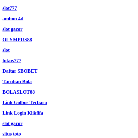
slot777
ambon 4d
slot gacor
OLYMPUS88
slot
fokus777
Daftar SBOBET
Taruhan Bola
BOLASLOT88
Link Golbos Terbaru
Link Login Klikfifa
slot gacor
situs toto