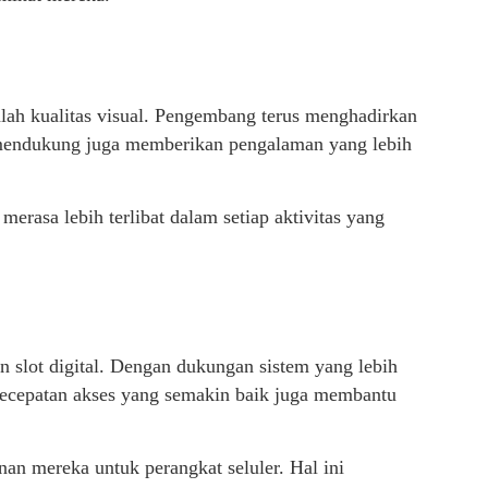
alah kualitas visual. Pengembang terus menghadirkan
g mendukung juga memberikan pengalaman yang lebih
rasa lebih terlibat dalam setiap aktivitas yang
slot digital. Dengan dukungan sistem yang lebih
. Kecepatan akses yang semakin baik juga membantu
nan mereka untuk perangkat seluler. Hal ini