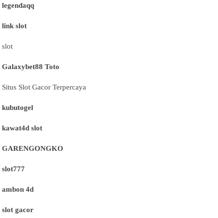
legendaqq
link slot
slot
Galaxybet88 Toto
Situs Slot Gacor Terpercaya
kubutogel
kawat4d slot
GARENGONGKO
slot777
ambon 4d
slot gacor