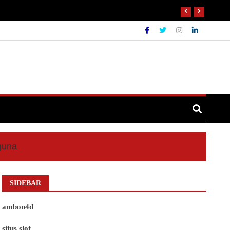
guna
SIDEBAR
ambon4d
situs slot