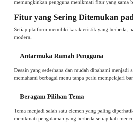
memungkinkan pengguna menikmati fitur yang sama ba
Fitur yang Sering Ditemukan pa
Setiap platform memiliki karakteristik yang berbeda,
modern.
Antarmuka Ramah Pengguna
Desain yang sederhana dan mudah dipahami menjadi sal
memahami berbagai menu tanpa perlu mempelajari bany
Beragam Pilihan Tema
Tema menjadi salah satu elemen yang paling diperhat
menikmati pengalaman yang berbeda setiap kali menco