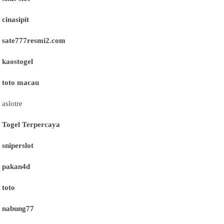
cinasipit
sate777resmi2.com
kaostogel
toto macau
aslotre
Togel Terpercaya
sniperslot
pakan4d
toto
nabung77