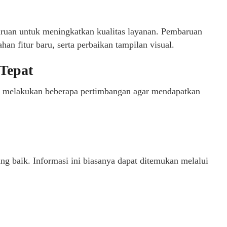
uan untuk meningkatkan kualitas layanan. Pembaruan
n fitur baru, serta perbaikan tampilan visual.
 Tepat
k melakukan beberapa pertimbangan agar mendapatkan
ng baik. Informasi ini biasanya dapat ditemukan melalui