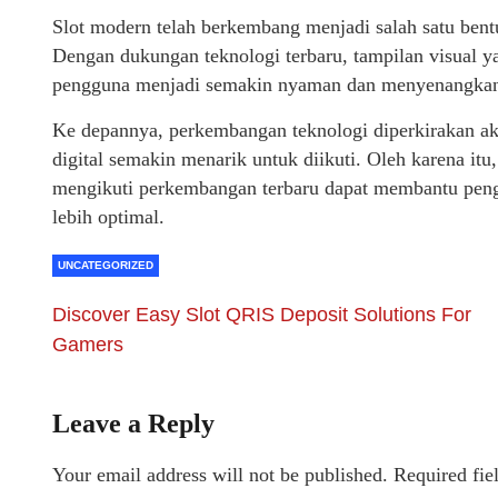
Slot modern telah berkembang menjadi salah satu bent
Dengan dukungan teknologi terbaru, tampilan visual ya
pengguna menjadi semakin nyaman dan menyenangka
Ke depannya, perkembangan teknologi diperkirakan a
digital semakin menarik untuk diikuti. Oleh karena it
mengikuti perkembangan terbaru dapat membantu peng
lebih optimal.
UNCATEGORIZED
Discover Easy Slot QRIS Deposit Solutions For
Gamers
Leave a Reply
Your email address will not be published.
Required fie