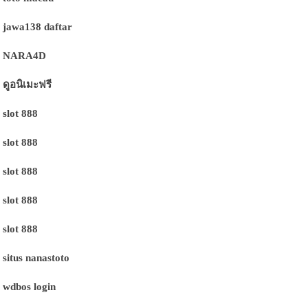
jawa138 daftar
NARA4D
ดูอนิเมะฟรี
slot 888
slot 888
slot 888
slot 888
slot 888
situs nanastoto
wdbos login