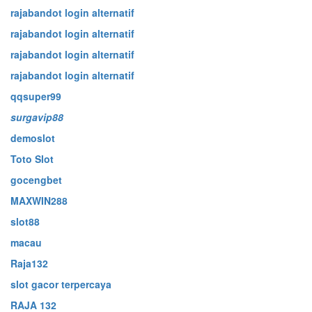
rajabandot login alternatif
rajabandot login alternatif
rajabandot login alternatif
rajabandot login alternatif
qqsuper99
surgavip88
demoslot
Toto Slot
gocengbet
MAXWIN288
slot88
macau
Raja132
slot gacor terpercaya
RAJA 132