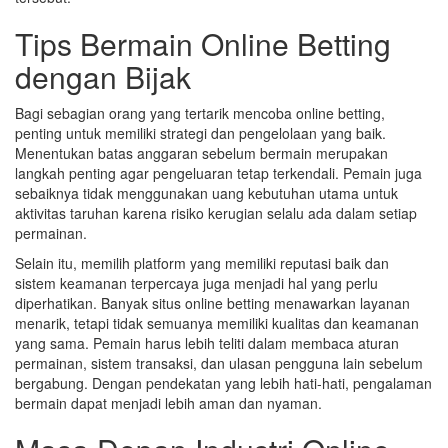
Tips Bermain Online Betting
dengan Bijak
Bagi sebagian orang yang tertarik mencoba online betting,
penting untuk memiliki strategi dan pengelolaan yang baik.
Menentukan batas anggaran sebelum bermain merupakan
langkah penting agar pengeluaran tetap terkendali. Pemain juga
sebaiknya tidak menggunakan uang kebutuhan utama untuk
aktivitas taruhan karena risiko kerugian selalu ada dalam setiap
permainan.
Selain itu, memilih platform yang memiliki reputasi baik dan
sistem keamanan terpercaya juga menjadi hal yang perlu
diperhatikan. Banyak situs online betting menawarkan layanan
menarik, tetapi tidak semuanya memiliki kualitas dan keamanan
yang sama. Pemain harus lebih teliti dalam membaca aturan
permainan, sistem transaksi, dan ulasan pengguna lain sebelum
bergabung. Dengan pendekatan yang lebih hati-hati, pengalaman
bermain dapat menjadi lebih aman dan nyaman.