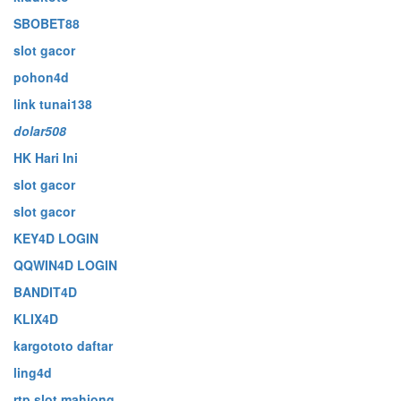
SBOBET88
slot gacor
pohon4d
link tunai138
dolar508
HK Hari Ini
slot gacor
slot gacor
KEY4D LOGIN
QQWIN4D LOGIN
BANDIT4D
KLIX4D
kargototo daftar
ling4d
rtp slot mahjong