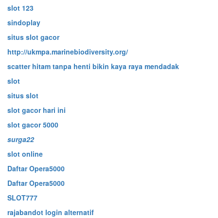
slot 123
sindoplay
situs slot gacor
http://ukmpa.marinebiodiversity.org/
scatter hitam tanpa henti bikin kaya raya mendadak
slot
situs slot
slot gacor hari ini
slot gacor 5000
surga22
slot online
Daftar Opera5000
Daftar Opera5000
SLOT777
rajabandot login alternatif