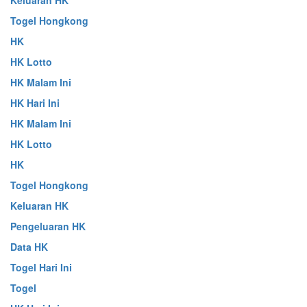
Keluaran HK
Togel Hongkong
HK
HK Lotto
HK Malam Ini
HK Hari Ini
HK Malam Ini
HK Lotto
HK
Togel Hongkong
Keluaran HK
Pengeluaran HK
Data HK
Togel Hari Ini
Togel