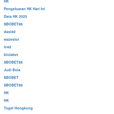
HK
Pengeluaran HK Hari Ini
Data HK 2025
SBOBET88
dasi4d
wazeslot
lv4d
biolabet
SBOBET88
Judi Bola
SBOBET
SBOBET88
HK
HK
Togel Hongkong