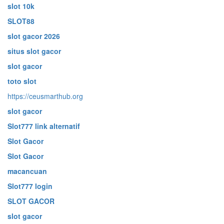
slot 10k
SLOT88
slot gacor 2026
situs slot gacor
slot gacor
toto slot
https://ceusmarthub.org
slot gacor
Slot777 link alternatif
Slot Gacor
Slot Gacor
macancuan
Slot777 login
SLOT GACOR
slot gacor