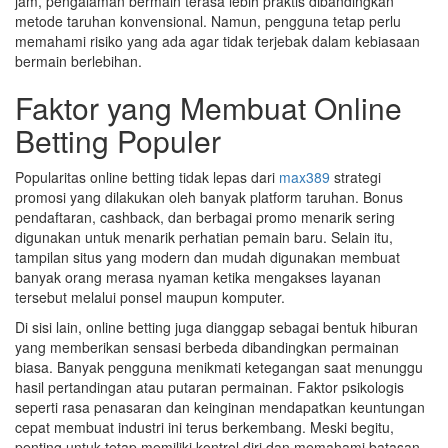
jam, pengalaman bermain terasa lebih praktis dibandingkan
metode taruhan konvensional. Namun, pengguna tetap perlu
memahami risiko yang ada agar tidak terjebak dalam kebiasaan
bermain berlebihan.
Faktor yang Membuat Online
Betting Populer
Popularitas online betting tidak lepas dari
max389
strategi
promosi yang dilakukan oleh banyak platform taruhan. Bonus
pendaftaran, cashback, dan berbagai promo menarik sering
digunakan untuk menarik perhatian pemain baru. Selain itu,
tampilan situs yang modern dan mudah digunakan membuat
banyak orang merasa nyaman ketika mengakses layanan
tersebut melalui ponsel maupun komputer.
Di sisi lain, online betting juga dianggap sebagai bentuk hiburan
yang memberikan sensasi berbeda dibandingkan permainan
biasa. Banyak pengguna menikmati ketegangan saat menunggu
hasil pertandingan atau putaran permainan. Faktor psikologis
seperti rasa penasaran dan keinginan mendapatkan keuntungan
cepat membuat industri ini terus berkembang. Meski begitu,
penting untuk tetap memiliki kontrol diri dan memahami batasan