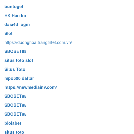
buntogel
HK Hari Ini
dasi4d login
Slot
https://duonghoa.trangtritet.com.vn/
SBOBET88
situs toto slot
Situs Toto
mpo500 daftar
https://newmediainv.com/
SBOBET88
SBOBET88
SBOBET88
biolabet
situs toto