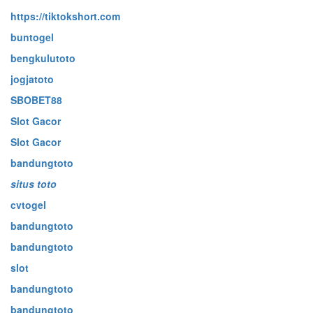
https://tiktokshort.com
buntogel
bengkulutoto
jogjatoto
SBOBET88
Slot Gacor
Slot Gacor
bandungtoto
situs toto
cvtogel
bandungtoto
bandungtoto
slot
bandungtoto
bandungtoto