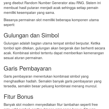
yang disebut Random Number Generator atau RNG. Sistem ini
membuat hasil putaran menjadi acak sehingga setiap pemain
memiliki kesempatan yang sama.
Biasanya permainan slot memiliki beberapa komponen utama
seperti:
Gulungan dan Simbol
Gulungan adalah bagian utama tempat simbol berputar. Ketika
tombol spin ditekan, gulungan akan bergerak dan berhenti secara
acak. Kombinasi simbol tertentu dapat memberikan kemenangan
sesuai aturan permainan.
Garis Pembayaran
Garis pembayaran menentukan kombinasi simbol yang
menghasilkan hadiah. Semakin banyak garis pembayaran yang
tersedia, semakin besar peluang kombinasi menang muncul.
Fitur Bonus
Banyak slot modern menyediakan fitur tambahan seperti free