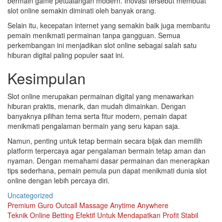
bermain game petualangan modern. Inovasi tersebut membuat
slot online semakin diminati oleh banyak orang.
Selain itu, kecepatan internet yang semakin baik juga membantu
pemain menikmati permainan tanpa gangguan. Semua
perkembangan ini menjadikan slot online sebagai salah satu
hiburan digital paling populer saat ini.
Kesimpulan
Slot online merupakan permainan digital yang menawarkan
hiburan praktis, menarik, dan mudah dimainkan. Dengan
banyaknya pilihan tema serta fitur modern, pemain dapat
menikmati pengalaman bermain yang seru kapan saja.
Namun, penting untuk tetap bermain secara bijak dan memilih
platform terpercaya agar pengalaman bermain tetap aman dan
nyaman. Dengan memahami dasar permainan dan menerapkan
tips sederhana, pemain pemula pun dapat menikmati dunia slot
online dengan lebih percaya diri.
Uncategorized
Post
Premium Guro Outcall Massage Anytime Anywhere
Teknik Online Betting Efektif Untuk Mendapatkan Profit Stabil