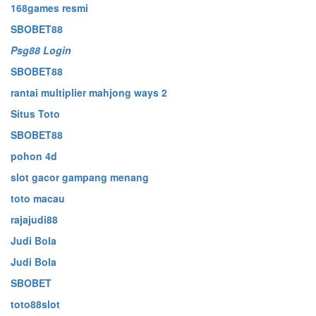
168games resmi
SBOBET88
Psg88 Login
SBOBET88
rantai multiplier mahjong ways 2
Situs Toto
SBOBET88
pohon 4d
slot gacor gampang menang
toto macau
rajajudi88
Judi Bola
Judi Bola
SBOBET
toto88slot