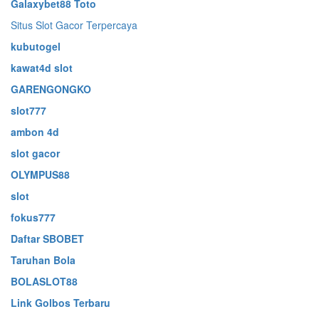
Galaxybet88 Toto
Situs Slot Gacor Terpercaya
kubutogel
kawat4d slot
GARENGONGKO
slot777
ambon 4d
slot gacor
OLYMPUS88
slot
fokus777
Daftar SBOBET
Taruhan Bola
BOLASLOT88
Link Golbos Terbaru