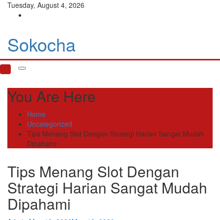
Skip
Tuesday, August 4, 2026
to
content
Sokocha
Toggle
navigation
You Are Here
Home
Uncategorized
Tips Menang Slot Dengan Strategi Harian Sangat Mudah
Dipahami
Tips Menang Slot Dengan
Strategi Harian Sangat Mudah
Dipahami