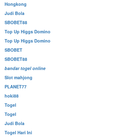
Hongkong
Judi Bola
SBOBET88
Top Up Higgs Domino
Top Up Higgs Domino
SBOBET
SBOBET88
bandar togel online
Slot mahjong
PLANET77
hoki88
Togel
Togel
Judi Bola
Togel Hari Ini