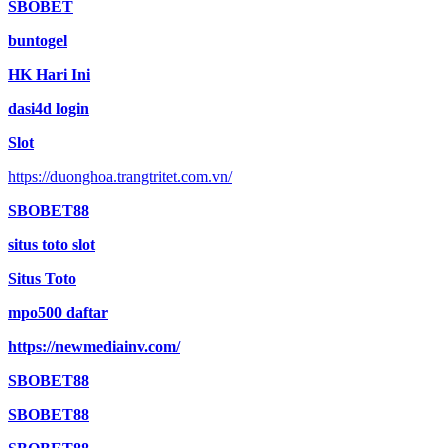
SBOBET
buntogel
HK Hari Ini
dasi4d login
Slot
https://duonghoa.trangtritet.com.vn/
SBOBET88
situs toto slot
Situs Toto
mpo500 daftar
https://newmediainv.com/
SBOBET88
SBOBET88