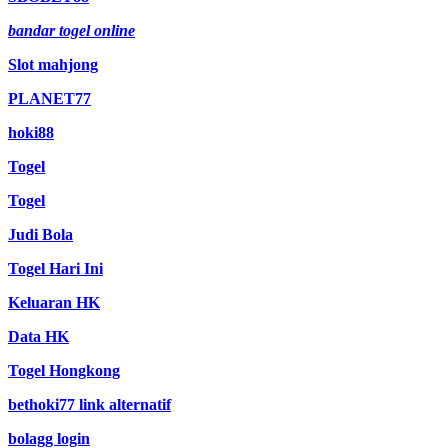
bandar togel online
Slot mahjong
PLANET77
hoki88
Togel
Togel
Judi Bola
Togel Hari Ini
Keluaran HK
Data HK
Togel Hongkong
bethoki77 link alternatif
bolagg login