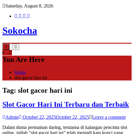
Saturday, August 8, 2026
Sokocha
Toggle
navigation
You Are Here
Home
slot gacor hari ini
Tag:
slot gacor hari ini
Slot Gacor Hari Ini Terbaru dan Terbaik
Admin
October 22, 2025
October 22, 2025
Leave a comment
Dalam dunia permainan daring, terutama di kalangan pencinta slot
online, istilah “slot gacor hari ini” telah menjadi kata kunci yang