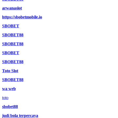
arwanaslot
https://sbobetmobile.io
SBOBET
SBOBET88
SBOBET88
SBOBET
SBOBET88
Toto Slot
SBOBET88
wa web
toto
sbobet88
judi bola terpercaya