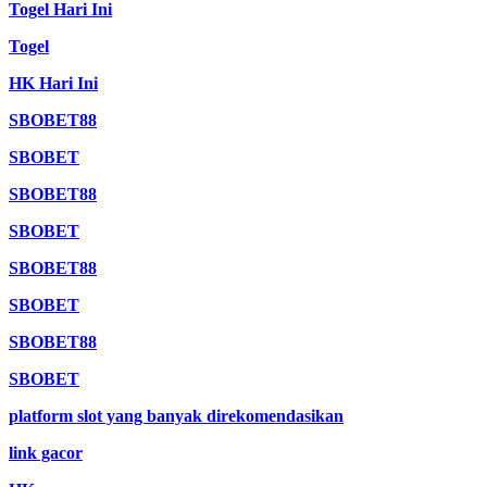
Togel Hari Ini
Togel
HK Hari Ini
SBOBET88
SBOBET
SBOBET88
SBOBET
SBOBET88
SBOBET
SBOBET88
SBOBET
platform slot yang banyak direkomendasikan
link gacor