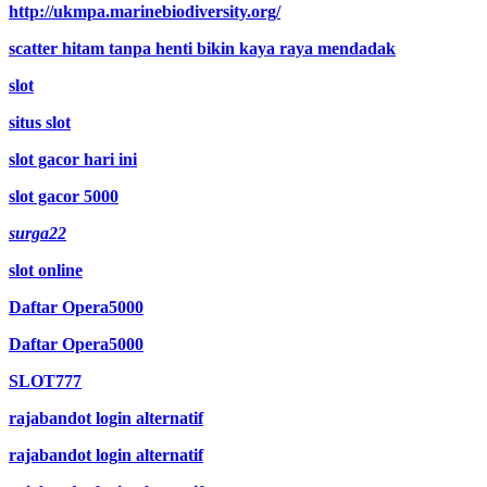
http://ukmpa.marinebiodiversity.org/
scatter hitam tanpa henti bikin kaya raya mendadak
slot
situs slot
slot gacor hari ini
slot gacor 5000
surga22
slot online
Daftar Opera5000
Daftar Opera5000
SLOT777
rajabandot login alternatif
rajabandot login alternatif