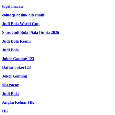
togel macau
coinqqslot link alternatif
Judi Bola World Cup
Situs Judi Bola Piala Dunia 2026
Judi Bola Resmi
Judi Bola
Joker Gaming 123
Daftar Joker123
Joker Gaming
slot gacor
Judi Bola
Angka Keluar HK
HK