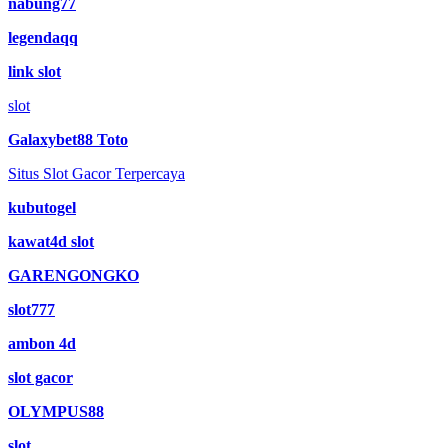
nabung77
legendaqq
link slot
slot
Galaxybet88 Toto
Situs Slot Gacor Terpercaya
kubutogel
kawat4d slot
GARENGONGKO
slot777
ambon 4d
slot gacor
OLYMPUS88
slot