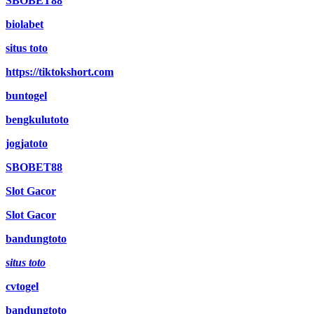
SBOBET88
biolabet
situs toto
https://tiktokshort.com
buntogel
bengkulutoto
jogjatoto
SBOBET88
Slot Gacor
Slot Gacor
bandungtoto
situs toto
cvtogel
bandungtoto