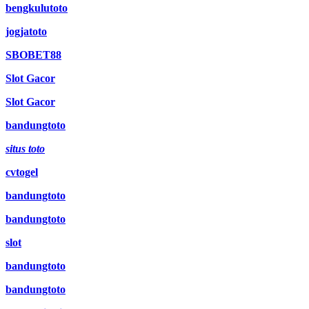
bengkulutoto
jogjatoto
SBOBET88
Slot Gacor
Slot Gacor
bandungtoto
situs toto
cvtogel
bandungtoto
bandungtoto
slot
bandungtoto
bandungtoto