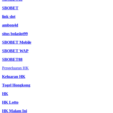
SBOBET
link slot
ambon4d
situs bolaslot99
SBOBET Mobile
SBOBET WAP
SBOBET88
Pengeluaran HK
Keluaran HK
Togel Hongkong
HK
HK Lotto
HK Malam Ini