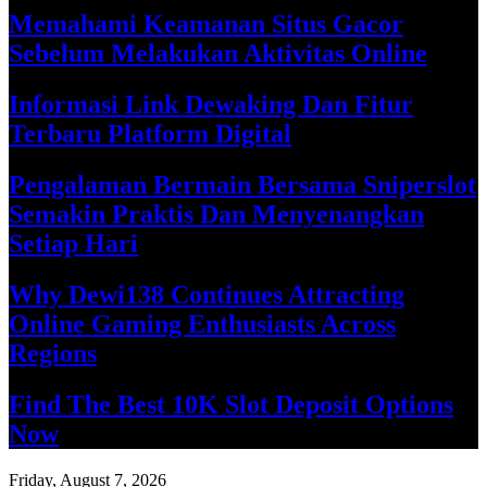
Memahami Keamanan Situs Gacor
Sebelum Melakukan Aktivitas Online
Informasi Link Dewaking Dan Fitur
Terbaru Platform Digital
Pengalaman Bermain Bersama Sniperslot
Semakin Praktis Dan Menyenangkan
Setiap Hari
Why Dewi138 Continues Attracting
Online Gaming Enthusiasts Across
Regions
Find The Best 10K Slot Deposit Options
Now
Friday, August 7, 2026