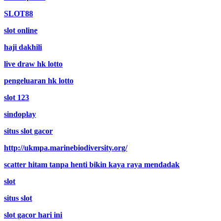
SLOT88
slot online
haji dakhili
live draw hk lotto
pengeluaran hk lotto
slot 123
sindoplay
situs slot gacor
http://ukmpa.marinebiodiversity.org/
scatter hitam tanpa henti bikin kaya raya mendadak
slot
situs slot
slot gacor hari ini