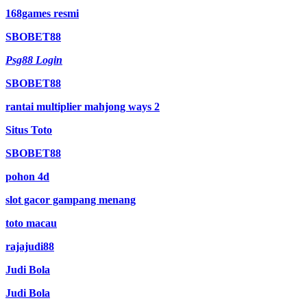
168games resmi
SBOBET88
Psg88 Login
SBOBET88
rantai multiplier mahjong ways 2
Situs Toto
SBOBET88
pohon 4d
slot gacor gampang menang
toto macau
rajajudi88
Judi Bola
Judi Bola