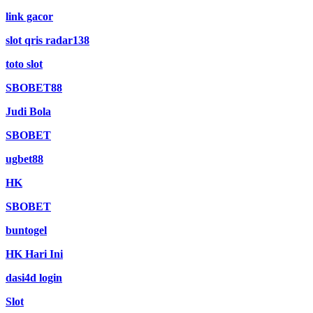
link gacor
slot qris radar138
toto slot
SBOBET88
Judi Bola
SBOBET
ugbet88
HK
SBOBET
buntogel
HK Hari Ini
dasi4d login
Slot