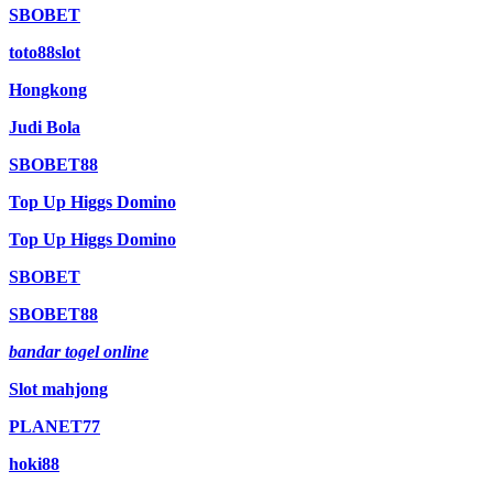
SBOBET
toto88slot
Hongkong
Judi Bola
SBOBET88
Top Up Higgs Domino
Top Up Higgs Domino
SBOBET
SBOBET88
bandar togel online
Slot mahjong
PLANET77
hoki88