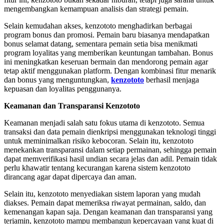
mengembangkan kemampuan analisis dan strategi pemain.
Selain kemudahan akses, kenzototo menghadirkan berbagai
program bonus dan promosi. Pemain baru biasanya mendapatkan
bonus selamat datang, sementara pemain setia bisa menikmati
program loyalitas yang memberikan keuntungan tambahan. Bonus
ini meningkatkan keseruan bermain dan mendorong pemain agar
tetap aktif menggunakan platform. Dengan kombinasi fitur menarik
dan bonus yang menguntungkan,
kenzototo
berhasil menjaga
kepuasan dan loyalitas penggunanya.
Keamanan dan Transparansi Kenzototo
Keamanan menjadi salah satu fokus utama di kenzototo. Semua
transaksi dan data pemain dienkripsi menggunakan teknologi tinggi
untuk meminimalkan risiko kebocoran. Selain itu, kenzototo
menekankan transparansi dalam setiap permainan, sehingga pemain
dapat memverifikasi hasil undian secara jelas dan adil. Pemain tidak
perlu khawatir tentang kecurangan karena sistem kenzototo
dirancang agar dapat dipercaya dan aman.
Selain itu, kenzototo menyediakan sistem laporan yang mudah
diakses. Pemain dapat memeriksa riwayat permainan, saldo, dan
kemenangan kapan saja. Dengan keamanan dan transparansi yang
terjamin, kenzototo mampu membangun kepercayaan yang kuat di