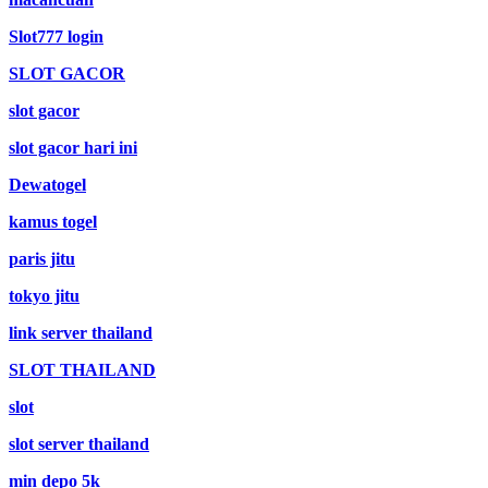
Slot777 login
SLOT GACOR
slot gacor
slot gacor hari ini
Dewatogel
kamus togel
paris jitu
tokyo jitu
link server thailand
SLOT THAILAND
slot
slot server thailand
min depo 5k