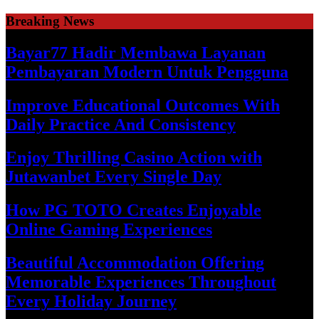
Skip
Breaking News
to
content
Bayar77 Hadir Membawa Layanan
Pembayaran Modern Untuk Pengguna
Improve Educational Outcomes With
Daily Practice And Consistency
Enjoy Thrilling Casino Action with
Jutawanbet Every Single Day
How PG TOTO Creates Enjoyable
Online Gaming Experiences
Beautiful Accommodation Offering
Memorable Experiences Throughout
Every Holiday Journey