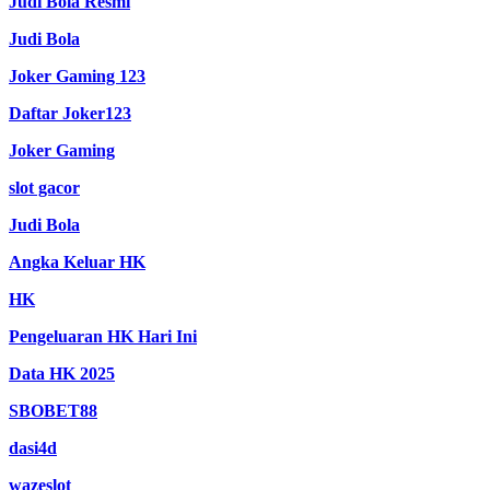
Judi Bola Resmi
Judi Bola
Joker Gaming 123
Daftar Joker123
Joker Gaming
slot gacor
Judi Bola
Angka Keluar HK
HK
Pengeluaran HK Hari Ini
Data HK 2025
SBOBET88
dasi4d
wazeslot