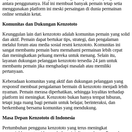
antara penggunanya. Hal ini membuat banyak pemain tetap setia
menggunakan platform ini meski persaingan di dunia permainan
online semakin ketat.
Komunitas dan Dukungan Kenzototo
Keunggulan lain dari kenzototo adalah komunitas pemain yang solid
dan aktif. Pemain dapat bertukar tips, strategi, dan pengalaman
melalui forum atau media sosial resmi kenzototo. Komunitas ini
sangat membantu pemain baru memahami permainan lebih cepat
dan meningkatkan peluang mereka untuk menang. Selain itu,
layanan dukungan pelanggan kenzototo tersedia 24 jam untuk
membantu pemain jika menghadapi masalah atau memiliki
pertanyaan.
Keberadaan komunitas yang aktif dan dukungan pelanggan yang
responsif membuat pengalaman bermain di kenzototo menjadi lebih
nyaman. Pemain merasa diperhatikan, sehingga loyalitas terhadap
platform ini meningkat. Kenzototo bukan hanya tempat hiburan,
tetapi juga ruang bagi pemain untuk belajar, berinteraksi, dan
berkembang bersama komunitas yang mendukung.
Masa Depan Kenzototo di Indonesia
Pertumbuhan pengguna kenzototo yang terus meningkat