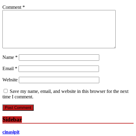
Comment
*
Name
*
Email
*
Website
Save my name, email, and website in this browser for the next
time I comment.
Sidebar
cinasipit