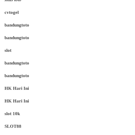
cvtogel
bandungtoto
bandungtoto
slot
bandungtoto
bandungtoto
HK Hari Ini
HK Hari Ini
slot 10k
SLOT88