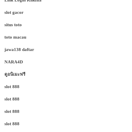
Link Login Klikfifa
slot gacor
situs toto
toto macau
jawa138 daftar
NARA4D
ดูอนิเมะฟรี
slot 888
slot 888
slot 888
slot 888