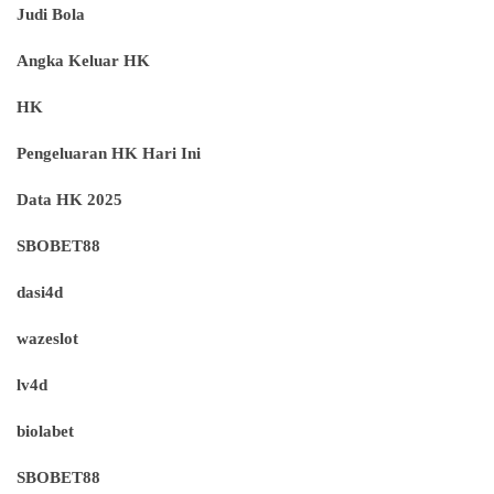
Judi Bola
Angka Keluar HK
HK
Pengeluaran HK Hari Ini
Data HK 2025
SBOBET88
dasi4d
wazeslot
lv4d
biolabet
SBOBET88