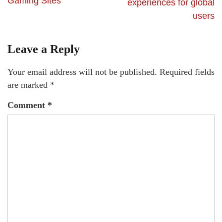
Gaming Sites
experiences for global
users
Leave a Reply
Your email address will not be published.
Required fields
are marked
*
Comment
*