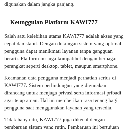
digunakan dalam jangka panjang.
Keunggulan Platform KAWI777
Salah satu kelebihan utama KAWI777 adalah akses yang
cepat dan stabil. Dengan dukungan sistem yang optimal,
pengguna dapat menikmati layanan tanpa gangguan
berarti. Platform ini juga kompatibel dengan berbagai
perangkat seperti desktop, tablet, maupun smartphone.
Keamanan data pengguna menjadi perhatian serius di
KAWI777. Sistem perlindungan yang digunakan
dirancang untuk menjaga privasi serta informasi pribadi
agar tetap aman. Hal ini memberikan rasa tenang bagi
pengguna saat menggunakan layanan yang tersedia.
Tidak hanya itu, KAWI777 juga dikenal dengan
pembaruan sistem yang rutin. Pembaruan ini bertujuan