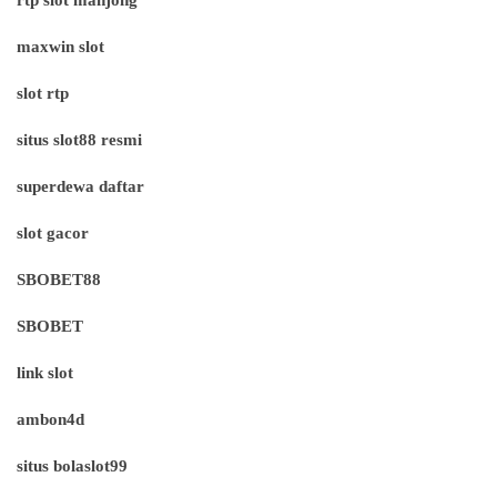
rtp slot mahjong
maxwin slot
slot rtp
situs slot88 resmi
superdewa daftar
slot gacor
SBOBET88
SBOBET
link slot
ambon4d
situs bolaslot99