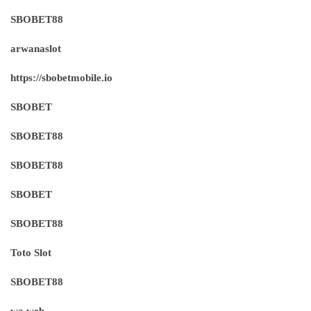
SBOBET88
arwanaslot
https://sbobetmobile.io
SBOBET
SBOBET88
SBOBET88
SBOBET
SBOBET88
Toto Slot
SBOBET88