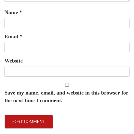
Name
*
Email
*
Website
Save my name, email, and website in this browser for
the next time I comment.