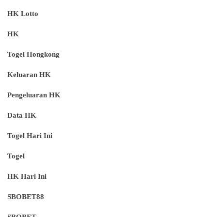
HK Lotto
HK
Togel Hongkong
Keluaran HK
Pengeluaran HK
Data HK
Togel Hari Ini
Togel
HK Hari Ini
SBOBET88