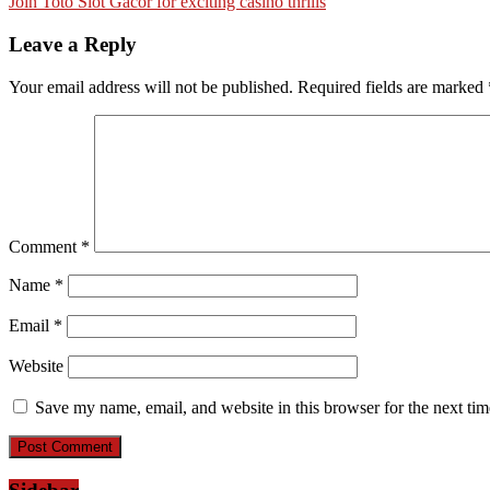
Join Toto Slot Gacor for exciting casino thrills
navigation
Leave a Reply
Your email address will not be published.
Required fields are marked
Comment
*
Name
*
Email
*
Website
Save my name, email, and website in this browser for the next ti