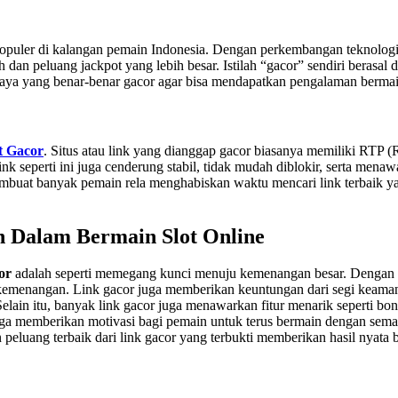
ng populer di kalangan pemain Indonesia. Dengan perkembangan teknolog
an peluang jackpot yang lebih besar. Istilah “gacor” sendiri berasal
rpercaya yang benar-benar gacor agar bisa mendapatkan pengalaman be
t Gacor
. Situs atau link yang dianggap gacor biasanya memiliki RTP (R
 seperti ini juga cenderung stabil, tidak mudah diblokir, serta menawa
membuat banyak pemain rela menghabiskan waktu mencari link terbaik 
n Dalam Bermain Slot Online
or
adalah seperti memegang kunci menuju kemenangan besar. Dengan l
kemenangan. Link gacor juga memberikan keuntungan dari segi keamanan
Selain itu, banyak link gacor juga menawarkan fitur menarik seperti b
juga memberikan motivasi bagi pemain untuk terus bermain dengan sema
uang terbaik dari link gacor yang terbukti memberikan hasil nyata bag