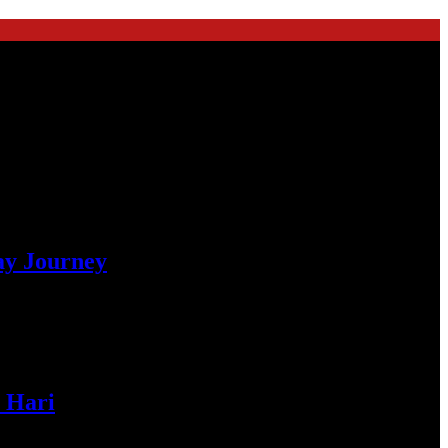
ay Journey
 Hari