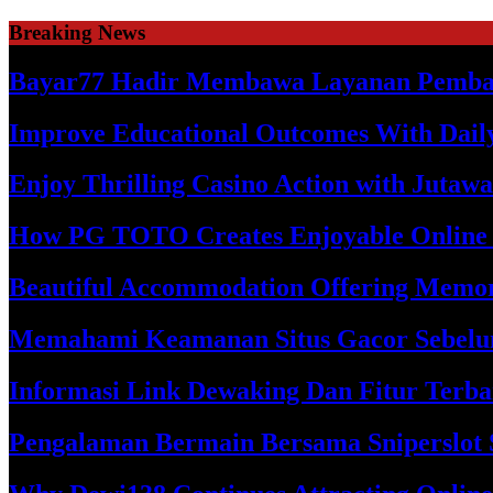
Skip
Breaking News
to
content
Bayar77 Hadir Membawa Layanan Pemba
Improve Educational Outcomes With Daily
Enjoy Thrilling Casino Action with Jutaw
How PG TOTO Creates Enjoyable Online
Beautiful Accommodation Offering Memor
Memahami Keamanan Situs Gacor Sebelum
Informasi Link Dewaking Dan Fitur Terbar
Pengalaman Bermain Bersama Sniperslot 