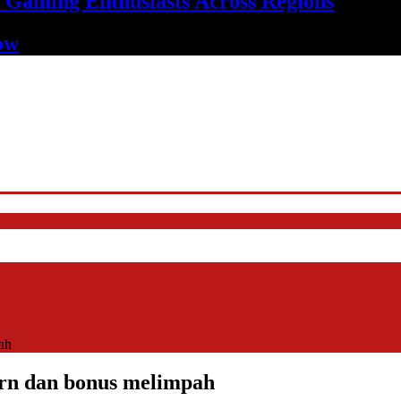
 Gaming Enthusiasts Across Regions
ow
ah
ern dan bonus melimpah