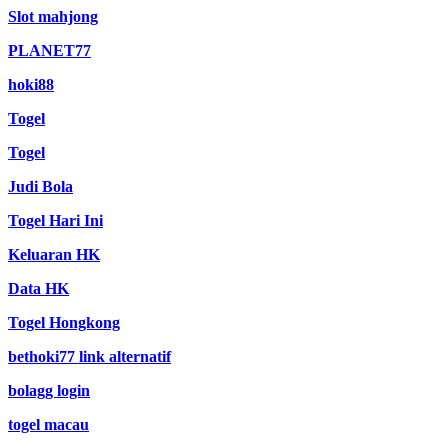
Slot mahjong
PLANET77
hoki88
Togel
Togel
Judi Bola
Togel Hari Ini
Keluaran HK
Data HK
Togel Hongkong
bethoki77 link alternatif
bolagg login
togel macau