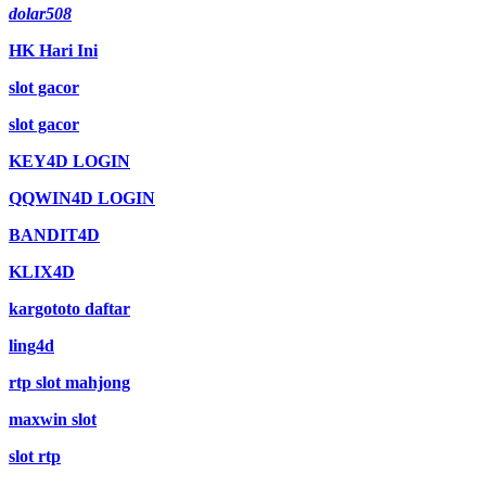
dolar508
HK Hari Ini
slot gacor
slot gacor
KEY4D LOGIN
QQWIN4D LOGIN
BANDIT4D
KLIX4D
kargototo daftar
ling4d
rtp slot mahjong
maxwin slot
slot rtp