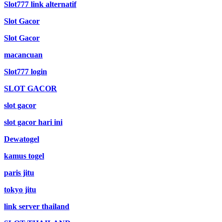
Slot777 link alternatif
Slot Gacor
Slot Gacor
macancuan
Slot777 login
SLOT GACOR
slot gacor
slot gacor hari ini
Dewatogel
kamus togel
paris jitu
tokyo jitu
link server thailand