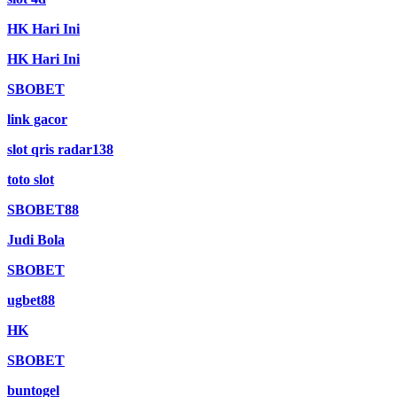
HK Hari Ini
HK Hari Ini
SBOBET
link gacor
slot qris radar138
toto slot
SBOBET88
Judi Bola
SBOBET
ugbet88
HK
SBOBET
buntogel