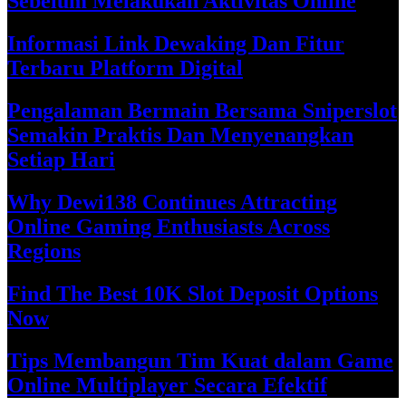
Sebelum Melakukan Aktivitas Online
Informasi Link Dewaking Dan Fitur
Terbaru Platform Digital
Pengalaman Bermain Bersama Sniperslot
Semakin Praktis Dan Menyenangkan
Setiap Hari
Why Dewi138 Continues Attracting
Online Gaming Enthusiasts Across
Regions
Find The Best 10K Slot Deposit Options
Now
Tips Membangun Tim Kuat dalam Game
Online Multiplayer Secara Efektif