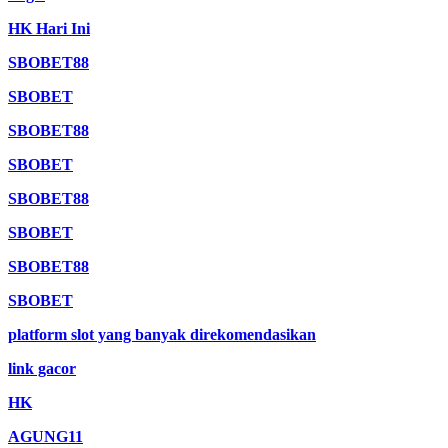
HK Hari Ini
SBOBET88
SBOBET
SBOBET88
SBOBET
SBOBET88
SBOBET
SBOBET88
SBOBET
platform slot yang banyak direkomendasikan
link gacor
HK
AGUNG11