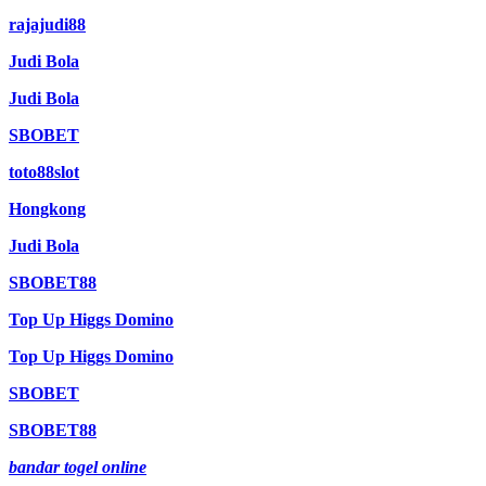
rajajudi88
Judi Bola
Judi Bola
SBOBET
toto88slot
Hongkong
Judi Bola
SBOBET88
Top Up Higgs Domino
Top Up Higgs Domino
SBOBET
SBOBET88
bandar togel online