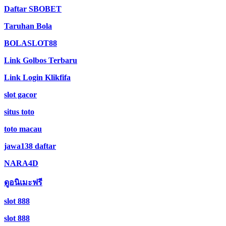
Daftar SBOBET
Taruhan Bola
BOLASLOT88
Link Golbos Terbaru
Link Login Klikfifa
slot gacor
situs toto
toto macau
jawa138 daftar
NARA4D
ดูอนิเมะฟรี
slot 888
slot 888