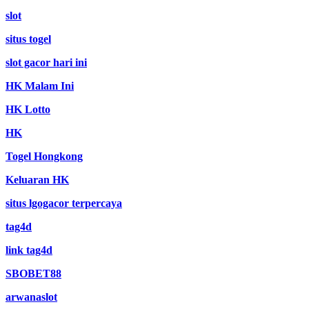
slot
situs togel
slot gacor hari ini
HK Malam Ini
HK Lotto
HK
Togel Hongkong
Keluaran HK
situs lgogacor terpercaya
tag4d
link tag4d
SBOBET88
arwanaslot