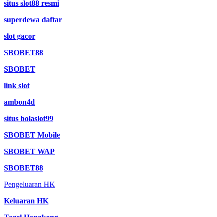
situs slot88 resmi
superdewa daftar
slot gacor
SBOBET88
SBOBET
link slot
ambon4d
situs bolaslot99
SBOBET Mobile
SBOBET WAP
SBOBET88
Pengeluaran HK
Keluaran HK