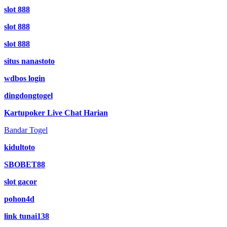
slot 888
slot 888
slot 888
situs nanastoto
wdbos login
dingdongtogel
Kartupoker Live Chat Harian
Bandar Togel
kidultoto
SBOBET88
slot gacor
pohon4d
link tunai138