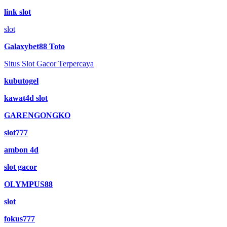
link slot
slot
Galaxybet88 Toto
Situs Slot Gacor Terpercaya
kubutogel
kawat4d slot
GARENGONGKO
slot777
ambon 4d
slot gacor
OLYMPUS88
slot
fokus777