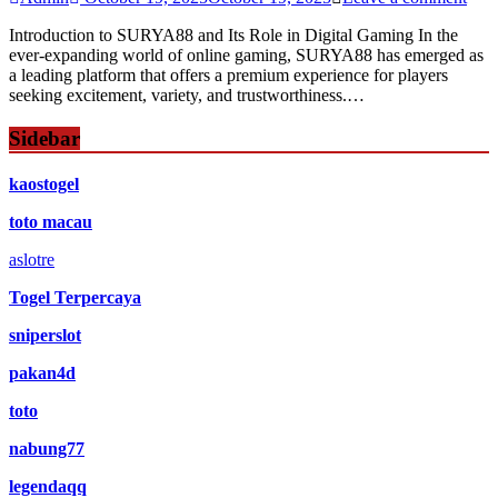
Introduction to SURYA88 and Its Role in Digital Gaming In the
ever-expanding world of online gaming, SURYA88 has emerged as
a leading platform that offers a premium experience for players
seeking excitement, variety, and trustworthiness.…
Sidebar
kaostogel
toto macau
aslotre
Togel Terpercaya
sniperslot
pakan4d
toto
nabung77
legendaqq