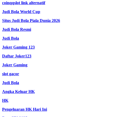
coinqqslot link alternatif
Judi Bola World Cup
Situs Judi Bola Piala Dunia 2026
Judi Bola Resmi
Judi Bola
Joker Gaming 123
Daftar Joker123
Joker Gaming
slot gacor
Judi Bola
Angka Keluar HK
HK
Pengeluaran HK Hari Ini