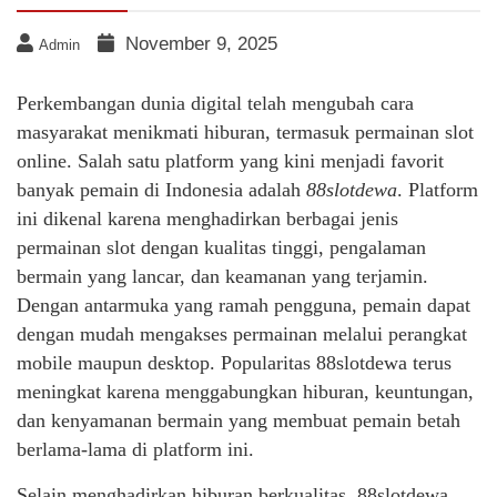
November 9, 2025
Admin
Perkembangan dunia digital telah mengubah cara
masyarakat menikmati hiburan, termasuk permainan slot
online. Salah satu platform yang kini menjadi favorit
banyak pemain di Indonesia adalah
88slotdewa
. Platform
ini dikenal karena menghadirkan berbagai jenis
permainan slot dengan kualitas tinggi, pengalaman
bermain yang lancar, dan keamanan yang terjamin.
Dengan antarmuka yang ramah pengguna, pemain dapat
dengan mudah mengakses permainan melalui perangkat
mobile maupun desktop. Popularitas 88slotdewa terus
meningkat karena menggabungkan hiburan, keuntungan,
dan kenyamanan bermain yang membuat pemain betah
berlama-lama di platform ini.
Selain menghadirkan hiburan berkualitas, 88slotdewa