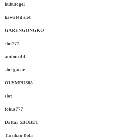
kubutogel
kawat4d slot
GARENGONGKO
slot777
ambon 4d
slot gacor
OLYMPUS88
slot
fokus777
Daftar SBOBET
Taruhan Bola