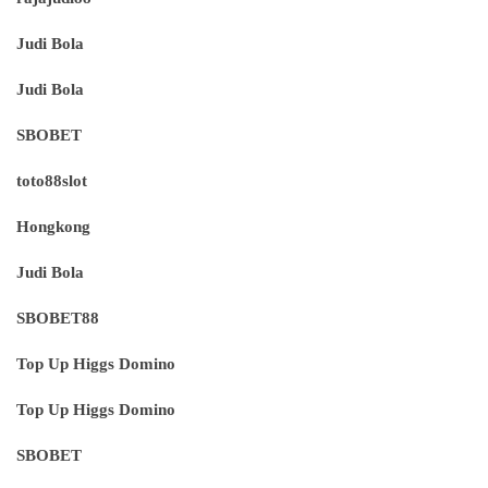
Judi Bola
Judi Bola
SBOBET
toto88slot
Hongkong
Judi Bola
SBOBET88
Top Up Higgs Domino
Top Up Higgs Domino
SBOBET