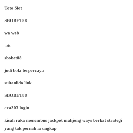
Toto Slot
SBOBET88
wa web
toto
sbobet88
judi bola terpercaya
sultanlido link
SBOBET88
exa303 login
kisah raka menembus jackpot mahjong ways berkat strategi
yang tak pernah ia ungkap