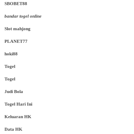
SBOBET88
bandar togel online
Slot mahjong
PLANET77
hoki88
Togel
Togel
Judi Bola
Togel Hari Ini
Keluaran HK
Data HK