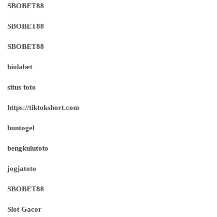
SBOBET88
SBOBET88
SBOBET88
biolabet
situs toto
https://tiktokshort.com
buntogel
bengkulutoto
jogjatoto
SBOBET88
Slot Gacor