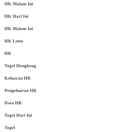
HK Malam Ini
HK Hari Ini
HK Malam Ini
HK Lotto
HK
Togel Hongkong
Keluaran HK
Pengeluaran HK
Data HK
Togel Hari Ini
Togel