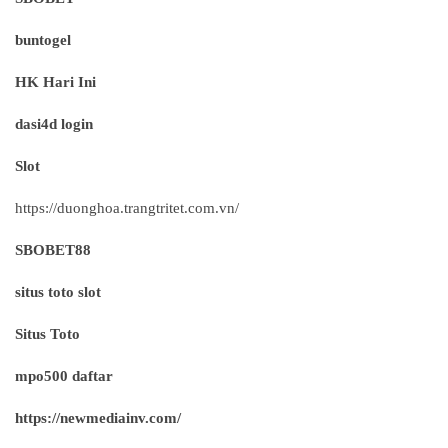
buntogel
HK Hari Ini
dasi4d login
Slot
https://duonghoa.trangtritet.com.vn/
SBOBET88
situs toto slot
Situs Toto
mpo500 daftar
https://newmediainv.com/