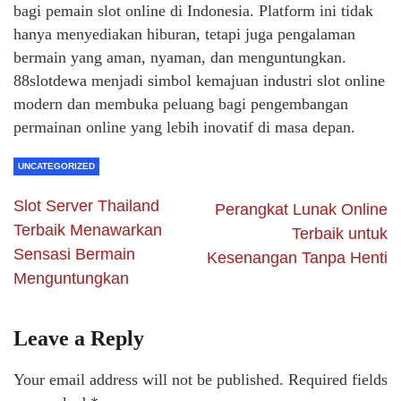
bagi pemain slot online di Indonesia. Platform ini tidak
hanya menyediakan hiburan, tetapi juga pengalaman
bermain yang aman, nyaman, dan menguntungkan.
88slotdewa menjadi simbol kemajuan industri slot online
modern dan membuka peluang bagi pengembangan
permainan online yang lebih inovatif di masa depan.
UNCATEGORIZED
Slot Server Thailand
Perangkat Lunak Online
Terbaik Menawarkan
Terbaik untuk
Sensasi Bermain
Kesenangan Tanpa Henti
Menguntungkan
Leave a Reply
Your email address will not be published.
Required fields