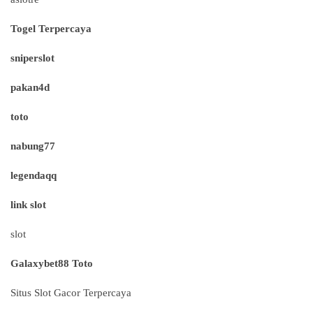
Togel Terpercaya
sniperslot
pakan4d
toto
nabung77
legendaqq
link slot
slot
Galaxybet88 Toto
Situs Slot Gacor Terpercaya