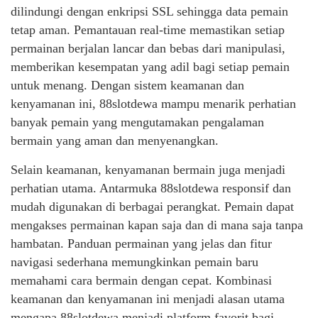
dilindungi dengan enkripsi SSL sehingga data pemain
tetap aman. Pemantauan real-time memastikan setiap
permainan berjalan lancar dan bebas dari manipulasi,
memberikan kesempatan yang adil bagi setiap pemain
untuk menang. Dengan sistem keamanan dan
kenyamanan ini, 88slotdewa mampu menarik perhatian
banyak pemain yang mengutamakan pengalaman
bermain yang aman dan menyenangkan.
Selain keamanan, kenyamanan bermain juga menjadi
perhatian utama. Antarmuka 88slotdewa responsif dan
mudah digunakan di berbagai perangkat. Pemain dapat
mengakses permainan kapan saja dan di mana saja tanpa
hambatan. Panduan permainan yang jelas dan fitur
navigasi sederhana memungkinkan pemain baru
memahami cara bermain dengan cepat. Kombinasi
keamanan dan kenyamanan ini menjadi alasan utama
mengapa 88slotdewa menjadi platform favorit bagi