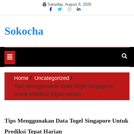
Skip
Saturday, August 8, 2026
to
content
Sokocha
Toggle
navigation
Home
Uncategorized
Tips Menggunakan Data Togel Singapore
Untuk Prediksi Tepat Harian
Tips Menggunakan Data Togel Singapore Untuk
Prediksi Tepat Harian