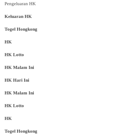
Pengeluaran HK
Keluaran HK
Togel Hongkong
HK
HK Lotto
HK Malam Ini
HK Hari Ini
HK Malam Ini
HK Lotto
HK
Togel Hongkong