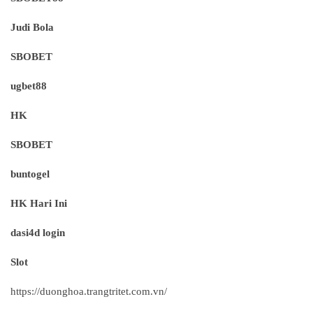
Judi Bola
SBOBET
ugbet88
HK
SBOBET
buntogel
HK Hari Ini
dasi4d login
Slot
https://duonghoa.trangtritet.com.vn/