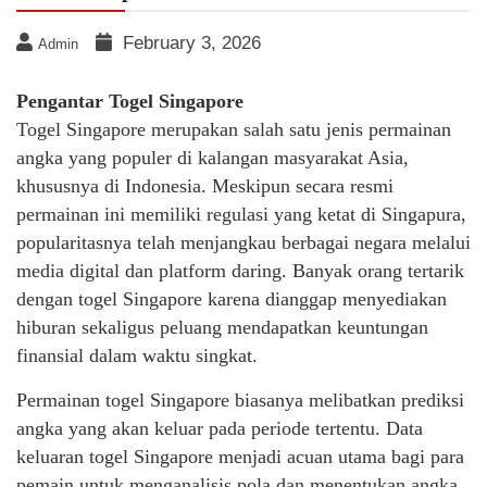
February 3, 2026
Admin
Pengantar Togel Singapore
Togel Singapore merupakan salah satu jenis permainan
angka yang populer di kalangan masyarakat Asia,
khususnya di Indonesia. Meskipun secara resmi
permainan ini memiliki regulasi yang ketat di Singapura,
popularitasnya telah menjangkau berbagai negara melalui
media digital dan platform daring. Banyak orang tertarik
dengan togel Singapore karena dianggap menyediakan
hiburan sekaligus peluang mendapatkan keuntungan
finansial dalam waktu singkat.
Permainan togel Singapore biasanya melibatkan prediksi
angka yang akan keluar pada periode tertentu. Data
keluaran togel Singapore menjadi acuan utama bagi para
pemain untuk menganalisis pola dan menentukan angka