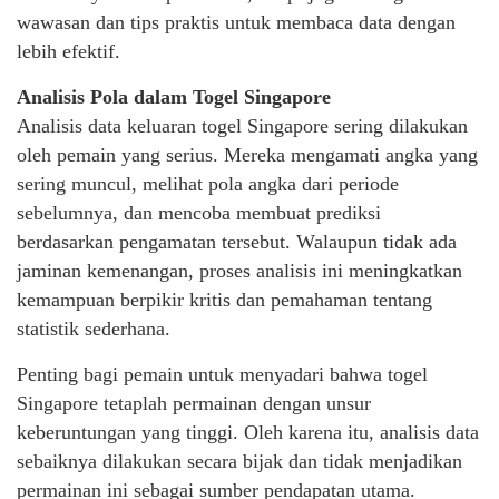
wawasan dan tips praktis untuk membaca data dengan
lebih efektif.
Analisis Pola dalam Togel Singapore
Analisis data keluaran togel Singapore sering dilakukan
oleh pemain yang serius. Mereka mengamati angka yang
sering muncul, melihat pola angka dari periode
sebelumnya, dan mencoba membuat prediksi
berdasarkan pengamatan tersebut. Walaupun tidak ada
jaminan kemenangan, proses analisis ini meningkatkan
kemampuan berpikir kritis dan pemahaman tentang
statistik sederhana.
Penting bagi pemain untuk menyadari bahwa togel
Singapore tetaplah permainan dengan unsur
keberuntungan yang tinggi. Oleh karena itu, analisis data
sebaiknya dilakukan secara bijak dan tidak menjadikan
permainan ini sebagai sumber pendapatan utama.