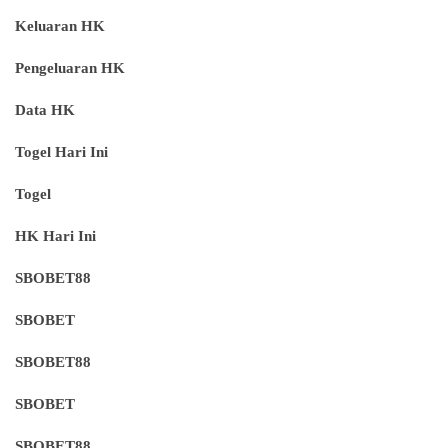
Keluaran HK
Pengeluaran HK
Data HK
Togel Hari Ini
Togel
HK Hari Ini
SBOBET88
SBOBET
SBOBET88
SBOBET
SBOBET88