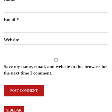
Email
*
Website
Save my name, email, and website in this browser for
the next time I comment.
SIDEBAR