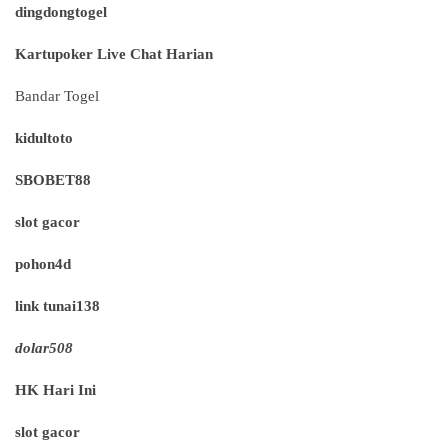
dingdongtogel
Kartupoker Live Chat Harian
Bandar Togel
kidultoto
SBOBET88
slot gacor
pohon4d
link tunai138
dolar508
HK Hari Ini
slot gacor