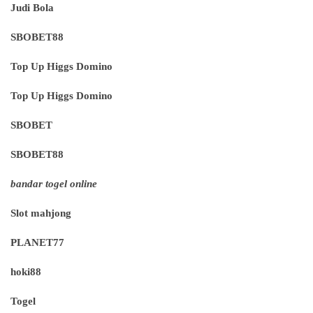
Judi Bola
SBOBET88
Top Up Higgs Domino
Top Up Higgs Domino
SBOBET
SBOBET88
bandar togel online
Slot mahjong
PLANET77
hoki88
Togel