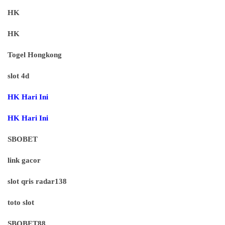
HK
HK
Togel Hongkong
slot 4d
HK Hari Ini
HK Hari Ini
SBOBET
link gacor
slot qris radar138
toto slot
SBOBET88