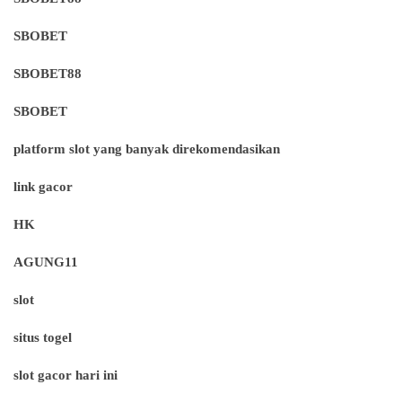
SBOBET
SBOBET88
SBOBET
platform slot yang banyak direkomendasikan
link gacor
HK
AGUNG11
slot
situs togel
slot gacor hari ini