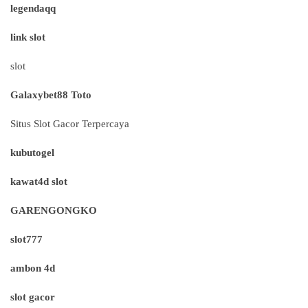
legendaqq
link slot
slot
Galaxybet88 Toto
Situs Slot Gacor Terpercaya
kubutogel
kawat4d slot
GARENGONGKO
slot777
ambon 4d
slot gacor